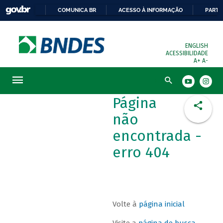
COMUNICA BR
ACESSO À INFORMAÇÃO
PARTI
ENGLISH
ACESSIBILIDADE
A+
A-
Busca
Página
não
encontrada -
erro 404
Volte à
página inicial
Visite a
página de busca