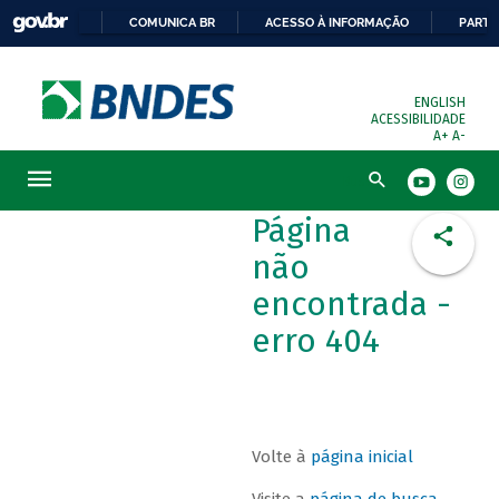
COMUNICA BR
ACESSO À INFORMAÇÃO
PARTI
ENGLISH
ACESSIBILIDADE
A+
A-
Busca
Página
não
encontrada -
erro 404
Volte à
página inicial
Visite a
página de busca