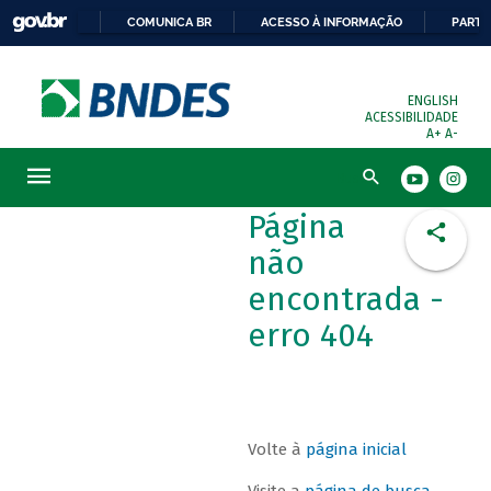
COMUNICA BR
ACESSO À INFORMAÇÃO
PARTI
ENGLISH
ACESSIBILIDADE
A+
A-
Busca
Página
não
encontrada -
erro 404
Volte à
página inicial
Visite a
página de busca