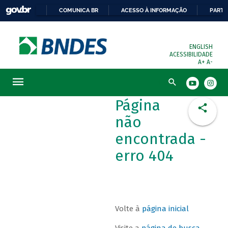
COMUNICA BR
ACESSO À INFORMAÇÃO
PARTI
ENGLISH
ACESSIBILIDADE
A+
A-
Busca
Página
não
encontrada -
erro 404
Volte à
página inicial
Visite a
página de busca