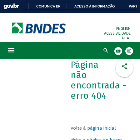
COMUNICA BR
ACESSO À INFORMAÇÃO
PARTI
ENGLISH
ACESSIBILIDADE
A+
A-
Busca
Página
não
encontrada -
erro 404
Volte à
página inicial
Visite a
página de busca