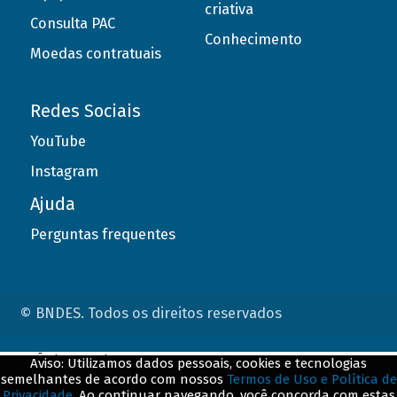
criativa
Consulta PAC
Conhecimento
Moedas contratuais
Redes Sociais
YouTube
Instagram
Ajuda
Perguntas frequentes
© BNDES. Todos os direitos reservados
ConteÃºdo complementar
Aviso: Utilizamos dados pessoais, cookies e tecnologias
semelhantes de acordo com nossos
Termos de Uso e Política de
${title}
${badge}
Privacidade
. Ao continuar navegando, você concorda com estas