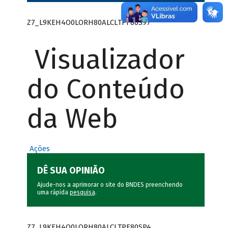
Z7_L9KEH4O0LORH80ALCLTPF80S97
Visualizador
do Conteúdo
da Web
Ações
DÊ SUA OPINIÃO
Ajude-nos a aprimorar o site do BNDES preenchendo
uma rápida
pesquisa
.
Z7_L9KEH4O0LORH80ALCLTPF80SP4