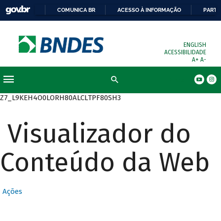
COMUNICA BR
ACESSO À INFORMAÇÃO
PARTI
ENGLISH
ACESSIBILIDADE
A+
A-
Busca
Z7_L9KEH4O0LORH80ALCLTPF80SH3
Visualizador do
Conteúdo da Web
Ações