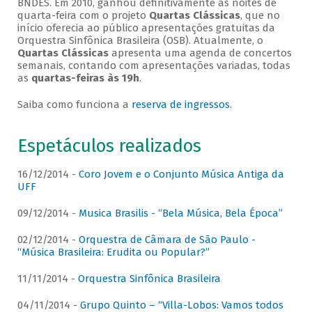
BNDES. Em 2010, ganhou definitivamente as noites de
quarta-feira com o projeto
Quartas Clássicas
, que no
início oferecia ao público apresentações gratuitas da
Orquestra Sinfônica Brasileira (OSB). Atualmente, o
Quartas Clássicas
apresenta uma agenda de concertos
semanais, contando com apresentações variadas, todas
as
quartas-feiras às 19h
.
Saiba como funciona a
reserva de ingressos
.
Espetáculos realizados
16/12/2014 -
Coro Jovem e o Conjunto Música Antiga da
UFF
09/12/2014 -
Musica Brasilis - “Bela Música, Bela Época”
02/12/2014 -
Orquestra de Câmara de São Paulo -
“Música Brasileira: Erudita ou Popular?”
11/11/2014 -
Orquestra Sinfônica Brasileira
04/11/2014 -
Grupo Quinto – “Villa-Lobos: Vamos todos