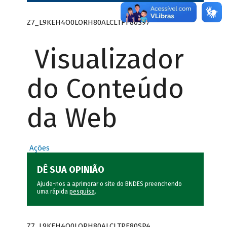
Z7_L9KEH4O0LORH80ALCLTPF80S97
Visualizador
do Conteúdo
da Web
Ações
DÊ SUA OPINIÃO
Ajude-nos a aprimorar o site do BNDES preenchendo
uma rápida
pesquisa
.
Z7_L9KEH4O0LORH80ALCLTPF80SP4