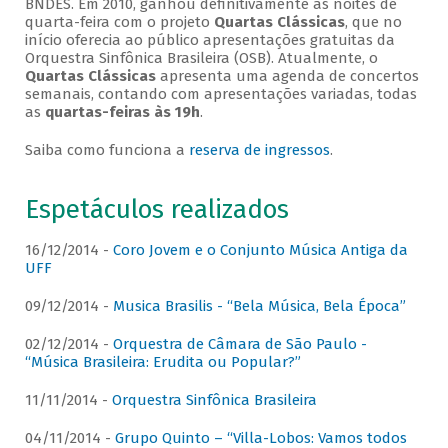
BNDES. Em 2010, ganhou definitivamente as noites de
quarta-feira com o projeto
Quartas Clássicas
, que no
início oferecia ao público apresentações gratuitas da
Orquestra Sinfônica Brasileira (OSB). Atualmente, o
Quartas Clássicas
apresenta uma agenda de concertos
semanais, contando com apresentações variadas, todas
as
quartas-feiras às 19h
.
Saiba como funciona a
reserva de ingressos
.
Espetáculos realizados
16/12/2014 -
Coro Jovem e o Conjunto Música Antiga da
UFF
09/12/2014 -
Musica Brasilis - “Bela Música, Bela Época”
02/12/2014 -
Orquestra de Câmara de São Paulo -
“Música Brasileira: Erudita ou Popular?”
11/11/2014 -
Orquestra Sinfônica Brasileira
04/11/2014 -
Grupo Quinto – “Villa-Lobos: Vamos todos