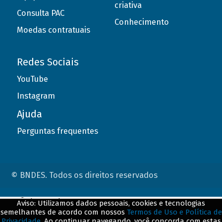
criativa
Consulta PAC
Conhecimento
Moedas contratuais
Redes Sociais
YouTube
Instagram
Ajuda
Perguntas frequentes
© BNDES. Todos os direitos reservados
ConteÃºdo complementar
Aviso: Utilizamos dados pessoais, cookies e tecnologias
semelhantes de acordo com nossos
Termos de Uso e Política de
${title}
${badge}
Privacidade
. Ao continuar navegando, você concorda com estas