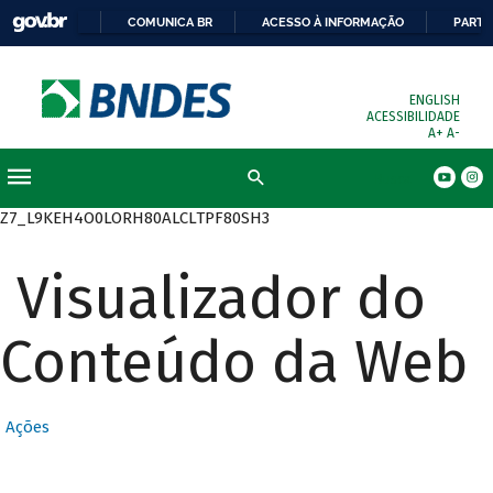
COMUNICA BR
ACESSO À INFORMAÇÃO
PARTI
ENGLISH
ACESSIBILIDADE
A+
A-
Busca
Z7_L9KEH4O0LORH80ALCLTPF80SH3
Visualizador do
Conteúdo da Web
Ações