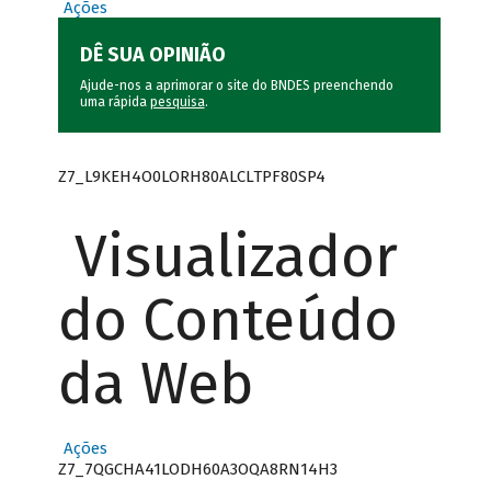
Ações
DÊ SUA OPINIÃO
Ajude-nos a aprimorar o site do BNDES preenchendo
uma rápida
pesquisa
.
Z7_L9KEH4O0LORH80ALCLTPF80SP4
Visualizador
do Conteúdo
da Web
Ações
Z7_7QGCHA41LODH60A3OQA8RN14H3