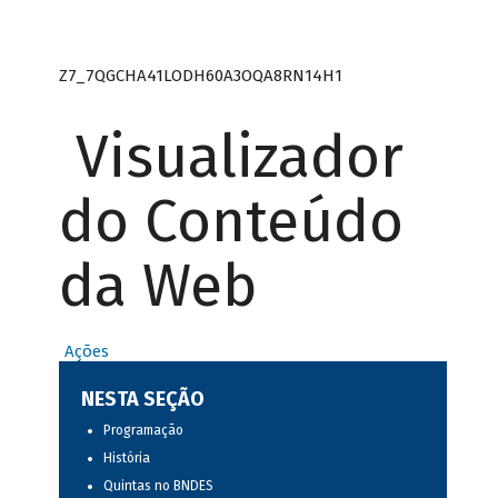
Z7_7QGCHA41LODH60A3OQA8RN14H1
Visualizador
do Conteúdo
da Web
Ações
NESTA SEÇÃO
Programação
História
Quintas no BNDES