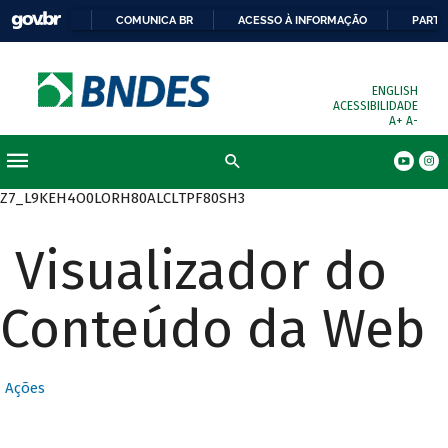
COMUNICA BR
ACESSO À INFORMAÇÃO
PARTI
ENGLISH
ACESSIBILIDADE
A+
A-
Busca
Z7_L9KEH4O0LORH80ALCLTPF80SH3
Visualizador do
Conteúdo da Web
Ações