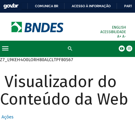
COMUNICA BR
ACESSO À INFORMAÇÃO
PARTI
ENGLISH
ACESSIBILIDADE
A+
A-
Busca
Z7_L9KEH4O0LORH80ALCLTPF80S67
Visualizador do
Conteúdo da Web
Ações