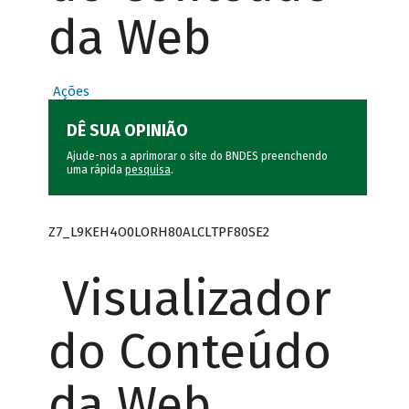
da Web
Ações
DÊ SUA OPINIÃO
Ajude-nos a aprimorar o site do BNDES preenchendo
uma rápida
pesquisa
.
Z7_L9KEH4O0LORH80ALCLTPF80SE2
Visualizador
do Conteúdo
da Web