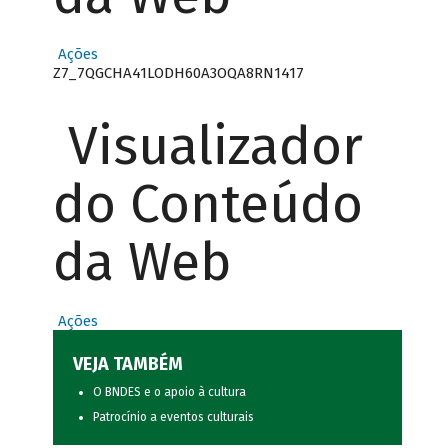
Ações
Z7_7QGCHA41LODH60A3OQA8RN1417
Visualizador
do Conteúdo
da Web
Ações
VEJA TAMBÉM
O BNDES e o apoio à cultura
Patrocínio a eventos culturais