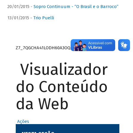
20/01/2015 -
Sopro Continuum - “O Brasil e o Barroco”
13/01/2015 -
Trio Puelli
Z7_7QGCHA41LODH60A3OQA8RN1415
Visualizador
do Conteúdo
da Web
Ações