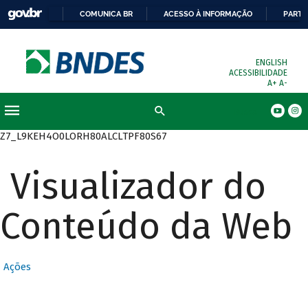
COMUNICA BR
ACESSO À INFORMAÇÃO
PARTI
ENGLISH
ACESSIBILIDADE
A+
A-
Busca
Z7_L9KEH4O0LORH80ALCLTPF80S67
Visualizador do
Conteúdo da Web
Ações