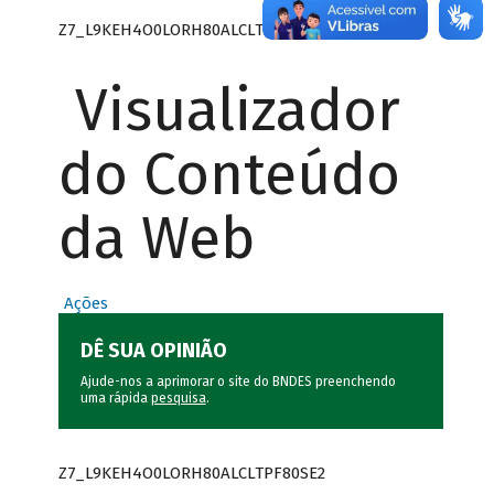
Z7_L9KEH4O0LORH80ALCLTPF80SE0
Visualizador
do Conteúdo
da Web
Ações
DÊ SUA OPINIÃO
Ajude-nos a aprimorar o site do BNDES preenchendo
uma rápida
pesquisa
.
Z7_L9KEH4O0LORH80ALCLTPF80SE2