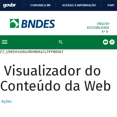
COMUNICA BR
ACESSO À INFORMAÇÃO
PARTI
ENGLISH
ACESSIBILIDADE
A+
A-
Busca
Z7_L9KEH4O0LORH80ALCLTPF80S67
Visualizador do
Conteúdo da Web
Ações