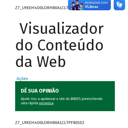
Z7_L9KEH4O0LORH80ALCLTPF80SE0
Visualizador
do Conteúdo
da Web
Ações
DÊ SUA OPINIÃO
Ajude-nos a aprimorar o site do BNDES preenchendo
uma rápida
pesquisa
.
Z7_L9KEH4O0LORH80ALCLTPF80SE2