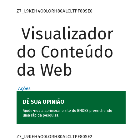
Z7_L9KEH4O0LORH80ALCLTPF80SE0
Visualizador
do Conteúdo
da Web
Ações
DÊ SUA OPINIÃO
Ajude-nos a aprimorar o site do BNDES preenchendo
uma rápida
pesquisa
.
Z7_L9KEH4O0LORH80ALCLTPF80SE2