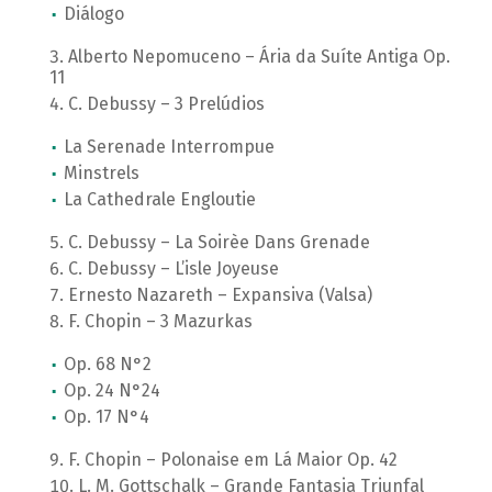
Diálogo
Alberto Nepomuceno – Ária da Suíte Antiga Op.
11
C. Debussy – 3 Prelúdios
La Serenade Interrompue
Minstrels
La Cathedrale Engloutie
C. Debussy – La Soirèe Dans Grenade
C. Debussy – L’isle Joyeuse
Ernesto Nazareth – Expansiva (Valsa)
F. Chopin – 3 Mazurkas
Op. 68 N°2
Op. 24 N°24
Op. 17 N°4
F. Chopin – Polonaise em Lá Maior Op. 42
L. M. Gottschalk – Grande Fantasia Triunfal