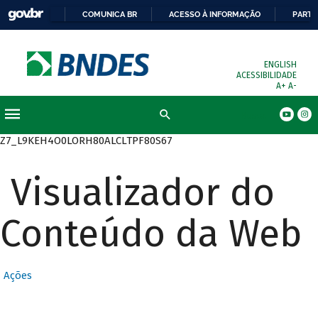
COMUNICA BR
ACESSO À INFORMAÇÃO
PARTI
ENGLISH
ACESSIBILIDADE
A+
A-
Busca
Z7_L9KEH4O0LORH80ALCLTPF80S67
Visualizador do
Conteúdo da Web
Ações