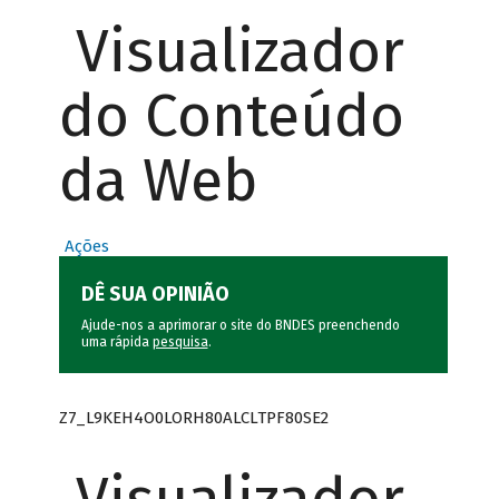
Visualizador
do Conteúdo
da Web
Ações
DÊ SUA OPINIÃO
Ajude-nos a aprimorar o site do BNDES preenchendo
uma rápida
pesquisa
.
Z7_L9KEH4O0LORH80ALCLTPF80SE2