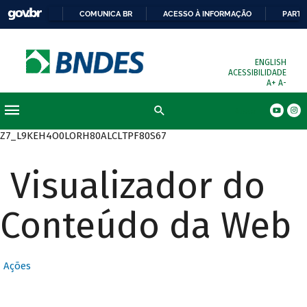
COMUNICA BR
ACESSO À INFORMAÇÃO
PARTI
ENGLISH
ACESSIBILIDADE
A+
A-
Busca
Z7_L9KEH4O0LORH80ALCLTPF80S67
Visualizador do
Conteúdo da Web
Ações