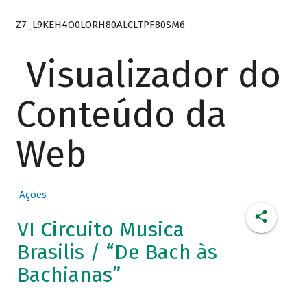
Z7_L9KEH4O0LORH80ALCLTPF80SM6
Visualizador do
Conteúdo da
Web
Ações
VI Circuito Musica
Brasilis / “De Bach às
Bachianas”