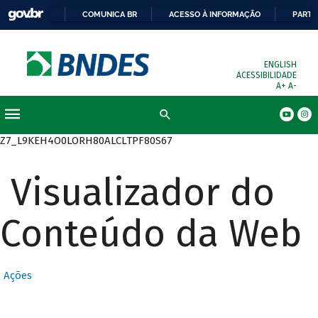
COMUNICA BR
ACESSO À INFORMAÇÃO
PARTI
ENGLISH
ACESSIBILIDADE
A+
A-
Busca
Z7_L9KEH4O0LORH80ALCLTPF80S67
Visualizador do
Conteúdo da Web
Ações