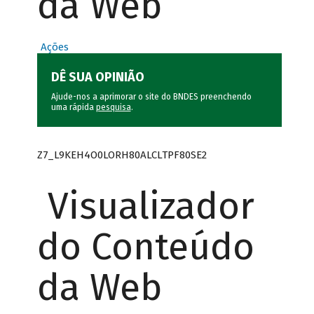
da Web
Ações
DÊ SUA OPINIÃO
Ajude-nos a aprimorar o site do BNDES preenchendo
uma rápida
pesquisa
.
Z7_L9KEH4O0LORH80ALCLTPF80SE2
Visualizador
do Conteúdo
da Web