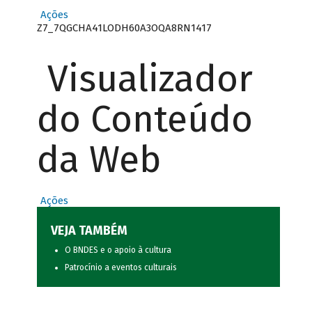
Ações
Z7_7QGCHA41LODH60A3OQA8RN1417
Visualizador
do Conteúdo
da Web
Ações
VEJA TAMBÉM
O BNDES e o apoio à cultura
Patrocínio a eventos culturais