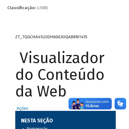
Classificação:
LIVRE
Z7_7QGCHA41LODH60A3OQA8RN1415
Visualizador
do Conteúdo
da Web
Ações
NESTA SEÇÃO
Programação