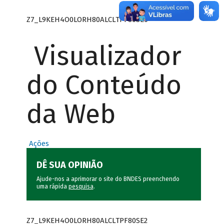
Z7_L9KEH4O0LORH80ALCLTPF80SE0
Visualizador
do Conteúdo
da Web
Ações
DÊ SUA OPINIÃO
Ajude-nos a aprimorar o site do BNDES preenchendo
uma rápida
pesquisa
.
Z7_L9KEH4O0LORH80ALCLTPF80SE2