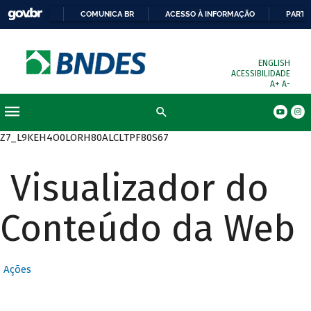
COMUNICA BR
ACESSO À INFORMAÇÃO
PARTI
ENGLISH
ACESSIBILIDADE
A+
A-
Busca
Z7_L9KEH4O0LORH80ALCLTPF80S67
Visualizador do
Conteúdo da Web
Ações