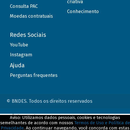
criativa
Consulta PAC
Conhecimento
Moedas contratuais
Redes Sociais
YouTube
Instagram
Ajuda
Perguntas frequentes
© BNDES. Todos os direitos reservados
ConteÃºdo complementar
Aviso: Utilizamos dados pessoais, cookies e tecnologias
semelhantes de acordo com nossos
Termos de Uso e Política de
${title}
${badge}
Privacidade
. Ao continuar navegando, você concorda com estas