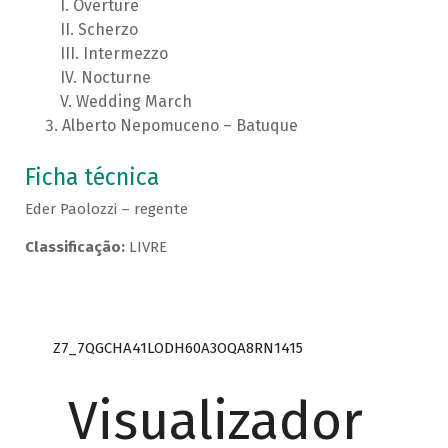
Overture
Scherzo
Intermezzo
Nocturne
Wedding March
Alberto Nepomuceno – Batuque
Ficha técnica
Eder Paolozzi – regente
Classificação:
LIVRE
Z7_7QGCHA41LODH60A3OQA8RN1415
Visualizador