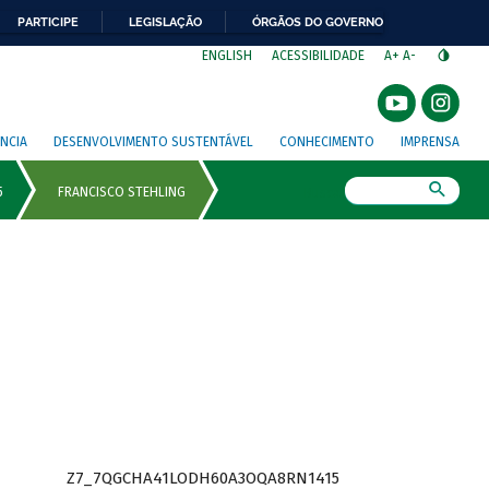
PARTICIPE
LEGISLAÇÃO
ÓRGÃOS DO GOVERNO
⁣
ENGLISH
ACESSIBILIDADE
A+
A-
NCIA
DESENVOLVIMENTO SUSTENTÁVEL
CONHECIMENTO
IMPRENSA
Busca
Z7_7QGCHA41LODH60A3OQA8RN1415