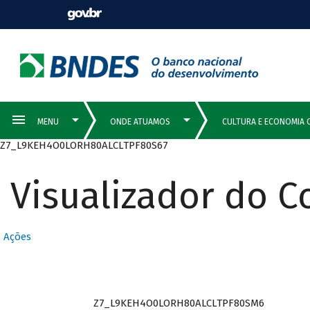
Z7_L9KEH4O0LORH80ALCLTPF80S67
Visualizador do 
Ações
Z7_L9KEH4O0LORH80ALCLTPF80SM6