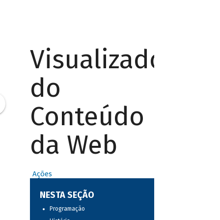
Visualizador
do
Conteúdo
da Web
Ações
NESTA SEÇÃO
Programação