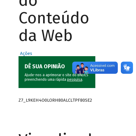
do
Conteúdo
da Web
Ações
DÊ SUA OPINIÃO
Ajude-nos a aprimorar o site do BNDES
preenchendo uma rápida
pesquisa
.
Z7_L9KEH4O0LORH80ALCLTPF80SE2