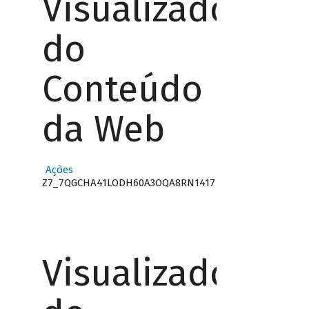
Visualizador
do
Conteúdo
da Web
Ações
Z7_7QGCHA41LODH60A3OQA8RN1417
Visualizador