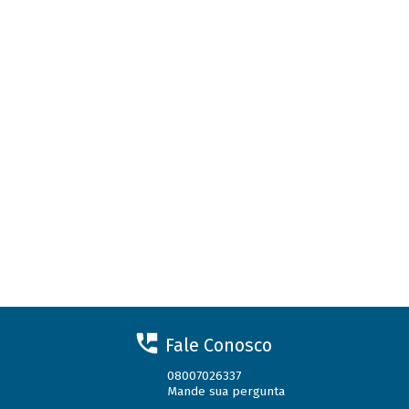
Fale Conosco
08007026337
Mande sua pergunta