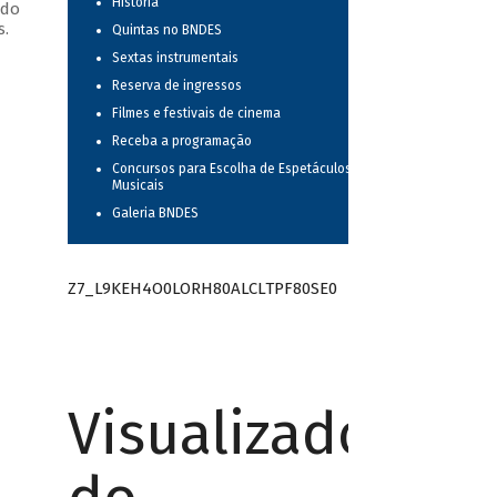
História
 do
s.
Quintas no BNDES
Sextas instrumentais
Reserva de ingressos
Filmes e festivais de cinema
Receba a programação
Concursos para Escolha de Espetáculos
Musicais
Galeria BNDES
Z7_L9KEH4O0LORH80ALCLTPF80SE0
Visualizador