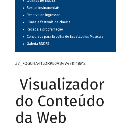
Quintas no BNDES
Sextas instrumentais
Reserva de ingressos
Filmes e festivais de cinema
Receba a programação
Concursos para Escolha de Espetáculos Musicais
Galeria BNDES
Z7_7QGCHA41LOR9E0AB4V47KI18M2
Visualizador
do Conteúdo
da Web