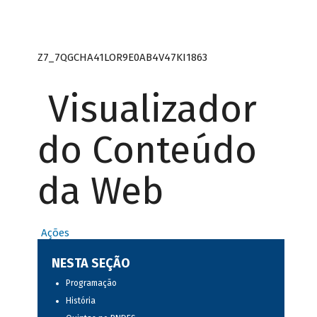
Z7_7QGCHA41LOR9E0AB4V47KI1863
Visualizador
do Conteúdo
da Web
Ações
NESTA SEÇÃO
Programação
História