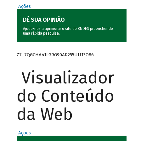
Ações
DÊ SUA OPINIÃO
Ajude-nos a aprimorar o site do BNDES preenchendo
uma rápida
pesquisa
.
Z7_7QGCHA41LGRG90AR255UU13O86
Visualizador
do Conteúdo
da Web
Ações