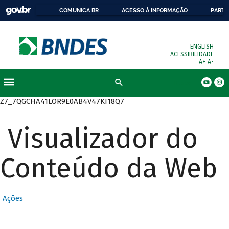
COMUNICA BR
ACESSO À INFORMAÇÃO
PARTI
ENGLISH
ACESSIBILIDADE
A+
A-
Busca
Z7_7QGCHA41LOR9E0AB4V47KI18Q7
Visualizador do
Conteúdo da Web
Ações