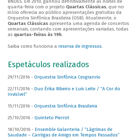
BNDES. Em 2010, ganhou definitivamente as noites de
quarta-feira com o projeto
Quartas Clássicas
, que no
início oferecia ao público apresentações gratuitas da
Orquestra Sinfônica Brasileira (OSB). Atualmente, o
Quartas Clássicas
apresenta uma agenda de concertos
semanais, contando com apresentações variadas, todas
as
quartas-feiras às 19h
.
Saiba como funciona a
reserva de ingressos
.
Espetáculos realizados
29/11/2016 -
Orquestra Sinfônica Cesgranrio
22/11/2016 -
Duo Érika Ribeiro e Luis Leite / “A Cor do
Invisível”
15/11/2016 -
Orquestra Sinfônica Brasileira
25/10/2016 -
Quinteto Pierrot
18/10/2016 -
Ensemble Galanteria / “Lágrimas de
Saudade – Cantigas de Amigo em Tempos Passados”