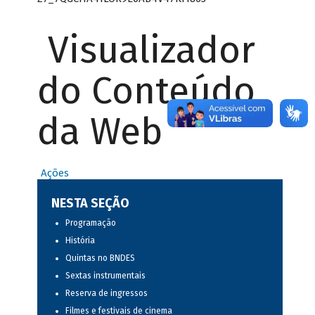
Visualizador
do Conteúdo
da Web
Ações
NESTA SEÇÃO
Programação
História
Quintas no BNDES
Sextas instrumentais
Reserva de ingressos
Filmes e festivais de cinema