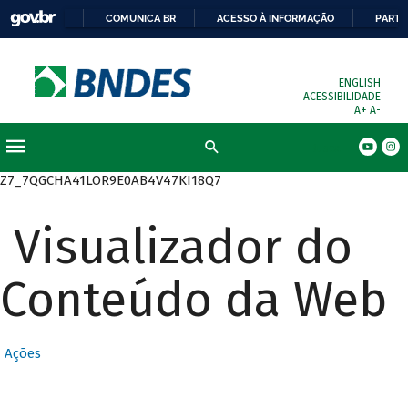
COMUNICA BR
ACESSO À INFORMAÇÃO
PARTI
ENGLISH
ACESSIBILIDADE
A+
A-
Busca
Z7_7QGCHA41LOR9E0AB4V47KI18Q7
Visualizador do
Conteúdo da Web
Ações