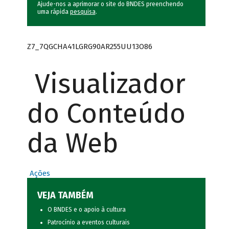
Ajude-nos a aprimorar o site do BNDES preenchendo
uma rápida
pesquisa
.
Z7_7QGCHA41LGRG90AR255UU13O86
Visualizador
do Conteúdo
da Web
Ações
VEJA TAMBÉM
O BNDES e o apoio à cultura
Patrocínio a eventos culturais