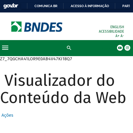
COMUNICA BR
ACESSO À INFORMAÇÃO
PARTI
ENGLISH
ACESSIBILIDADE
A+
A-
Busca
Z7_7QGCHA41LOR9E0AB4V47KI18Q7
Visualizador do
Conteúdo da Web
Ações