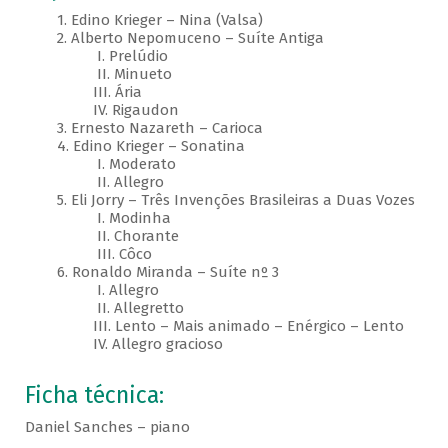
1. Edino Krieger – Nina (Valsa)
2. Alberto Nepomuceno – Suíte Antiga
I. Prelúdio
II. Minueto
III. Ária
IV. Rigaudon
3. Ernesto Nazareth – Carioca
4. Edino Krieger – Sonatina
I. Moderato
II. Allegro
5. Eli Jorry – Três Invenções Brasileiras a Duas Vozes
I. Modinha
II. Chorante
III. Côco
6. Ronaldo Miranda – Suíte nº 3
I. Allegro
II. Allegretto
III. Lento – Mais animado – Enérgico – Lento
IV. Allegro gracioso
Ficha técnica:
Daniel Sanches – piano