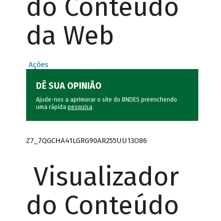
do Conteúdo
da Web
Ações
DÊ SUA OPINIÃO
Ajude-nos a aprimorar o site do BNDES preenchendo
uma rápida
pesquisa
.
Z7_7QGCHA41LGRG90AR255UU13O86
Visualizador
do Conteúdo