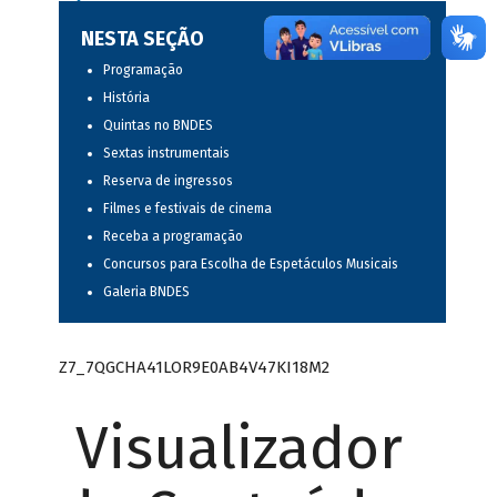
NESTA SEÇÃO
Programação
História
Quintas no BNDES
Sextas instrumentais
Reserva de ingressos
Filmes e festivais de cinema
Receba a programação
Concursos para Escolha de Espetáculos Musicais
Galeria BNDES
Z7_7QGCHA41LOR9E0AB4V47KI18M2
Visualizador