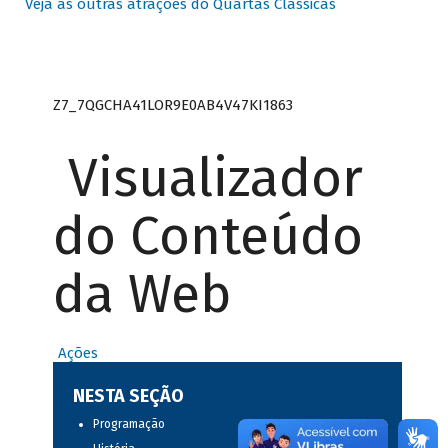
Veja as outras atrações do Quartas Clássicas
Z7_7QGCHA41LOR9E0AB4V47KI1863
Visualizador
do Conteúdo
da Web
Ações
NESTA SEÇÃO
Programação