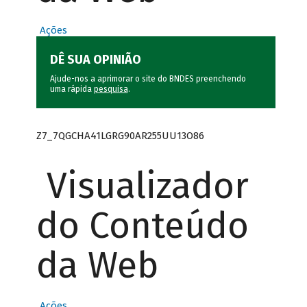
Ações
DÊ SUA OPINIÃO
Ajude-nos a aprimorar o site do BNDES preenchendo
uma rápida
pesquisa
.
Z7_7QGCHA41LGRG90AR255UU13O86
Visualizador
do Conteúdo
da Web
Ações