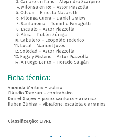
3. Canaro en Paris – Alejandro Scarpino
4. Milonga en Re – Astor Piazzolla
5. Odeon – Ernesto Nazareth
6. Milonga Cuera – Daniel Grajew
7. Sanfonema – Toninho Ferragutti
8. Escualo – Astor Piazzolla
9. Alma – Rubén Zúñiga
10. Cabulero – Leopoldo Federico
11. Loca! – Manuel Jovés
12. Soledad – Astor Piazzolla
13. Fuga y Misterio – Astor Piazzolla
14. A Fuego Lento – Horacio Salgán
Ficha técnica:
Amanda Martins – violino
Cláudio Torezan – contrabaixo
Daniel Grajew – piano, sanfona e arranjos
Rubén Zúñiga – vibrafone, escaleta e arranjos
Classificação:
LIVRE