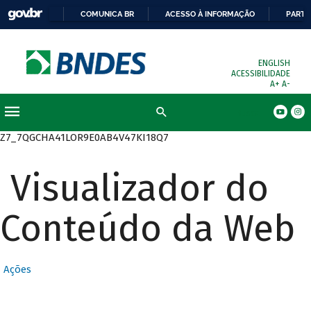
COMUNICA BR
ACESSO À INFORMAÇÃO
PARTI
ENGLISH
ACESSIBILIDADE
A+
A-
Busca
Z7_7QGCHA41LOR9E0AB4V47KI18Q7
Visualizador do
Conteúdo da Web
Ações