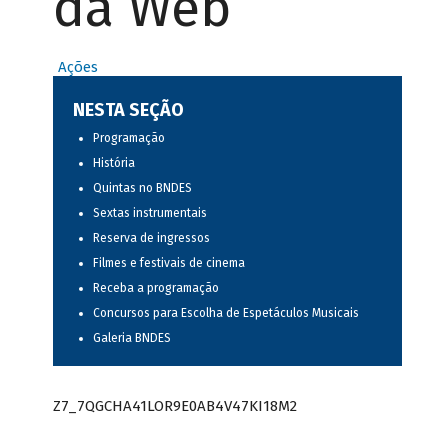
da Web
Ações
NESTA SEÇÃO
Programação
História
Quintas no BNDES
Sextas instrumentais
Reserva de ingressos
Filmes e festivais de cinema
Receba a programação
Concursos para Escolha de Espetáculos Musicais
Galeria BNDES
Z7_7QGCHA41LOR9E0AB4V47KI18M2