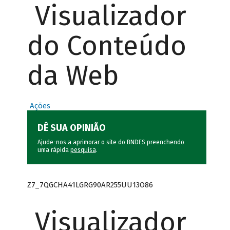
Visualizador
do Conteúdo
da Web
Ações
DÊ SUA OPINIÃO
Ajude-nos a aprimorar o site do BNDES preenchendo
uma rápida
pesquisa
.
Z7_7QGCHA41LGRG90AR255UU13O86
Visualizador