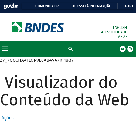
COMUNICA BR
ACESSO À INFORMAÇÃO
PARTI
ENGLISH
ACESSIBILIDADE
A+
A-
Busca
Z7_7QGCHA41LOR9E0AB4V47KI18Q7
Visualizador do
Conteúdo da Web
Ações