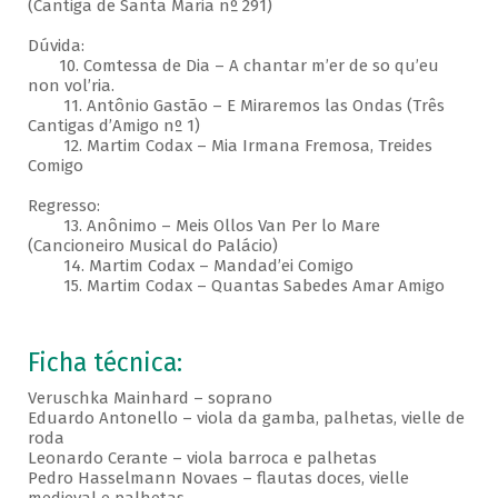
(Cantiga de Santa Maria nº 291)
Dúvida:
10. Comtessa de Dia – A chantar m’er de so qu’eu
non vol’ria.
11. Antônio Gastão – E Miraremos las Ondas (Três
Cantigas d’Amigo nº 1)
12. Martim Codax – Mia Irmana Fremosa, Treides
Comigo
Regresso:
13. Anônimo – Meis Ollos Van Per lo Mare
(Cancioneiro Musical do Palácio)
14. Martim Codax – Mandad’ei Comigo
15. Martim Codax – Quantas Sabedes Amar Amigo
Ficha técnica:
Veruschka Mainhard – soprano
Eduardo Antonello – viola da gamba, palhetas, vielle de
roda
Leonardo Cerante – viola barroca e palhetas
Pedro Hasselmann Novaes – flautas doces, vielle