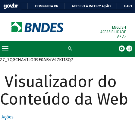
COMUNICA BR
ACESSO À INFORMAÇÃO
PARTI
ENGLISH
ACESSIBILIDADE
A+
A-
Busca
Z7_7QGCHA41LOR9E0AB4V47KI18Q7
Visualizador do
Conteúdo da Web
Ações