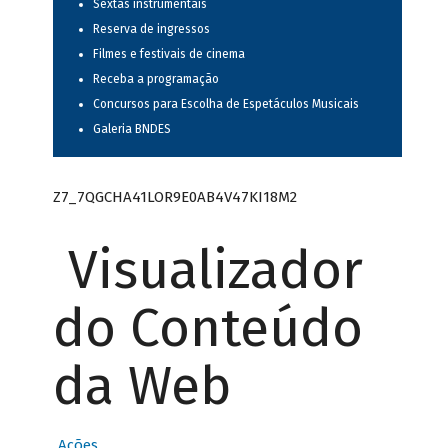
Sextas instrumentais
Reserva de ingressos
Filmes e festivais de cinema
Receba a programação
Concursos para Escolha de Espetáculos Musicais
Galeria BNDES
Z7_7QGCHA41LOR9E0AB4V47KI18M2
Visualizador
do Conteúdo
da Web
Ações