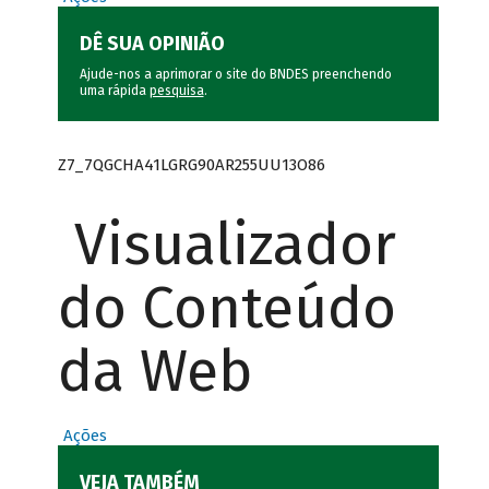
DÊ SUA OPINIÃO
Ajude-nos a aprimorar o site do BNDES preenchendo
uma rápida
pesquisa
.
Z7_7QGCHA41LGRG90AR255UU13O86
Visualizador
do Conteúdo
da Web
Ações
VEJA TAMBÉM