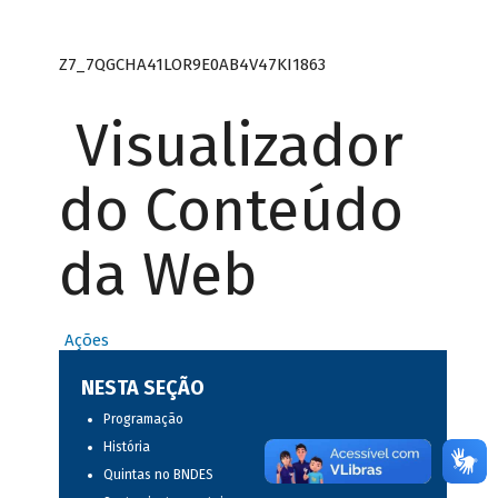
Z7_7QGCHA41LOR9E0AB4V47KI1863
Visualizador
do Conteúdo
da Web
Ações
NESTA SEÇÃO
Programação
História
Quintas no BNDES