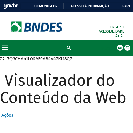
COMUNICA BR
ACESSO À INFORMAÇÃO
PARTI
ENGLISH
ACESSIBILIDADE
A+
A-
Busca
Z7_7QGCHA41LOR9E0AB4V47KI18Q7
Visualizador do
Conteúdo da Web
Ações