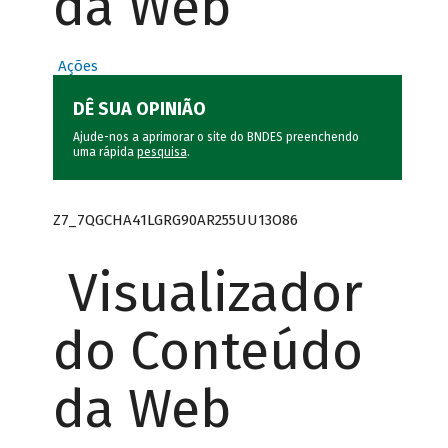
da Web
Ações
DÊ SUA OPINIÃO
Ajude-nos a aprimorar o site do BNDES preenchendo
uma rápida
pesquisa
.
Z7_7QGCHA41LGRG90AR255UU13O86
Visualizador
do Conteúdo
da Web