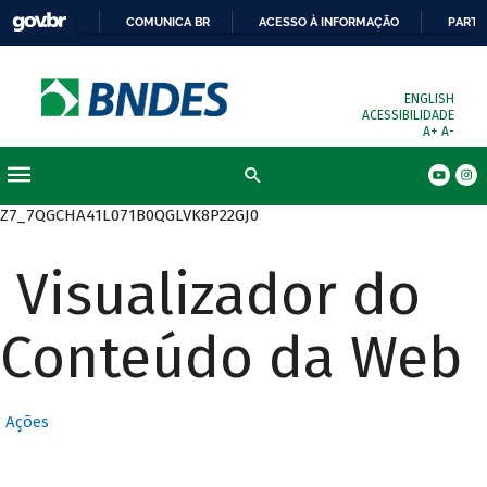
COMUNICA BR
ACESSO À INFORMAÇÃO
PARTI
ENGLISH
ACESSIBILIDADE
A+
A-
Busca
Z7_7QGCHA41L071B0QGLVK8P22GJ0
Visualizador do
Conteúdo da Web
Ações