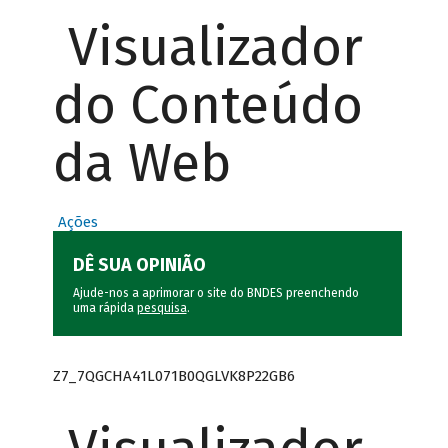
Visualizador
do Conteúdo
da Web
Ações
DÊ SUA OPINIÃO
Ajude-nos a aprimorar o site do BNDES preenchendo
uma rápida
pesquisa
.
Z7_7QGCHA41L071B0QGLVK8P22GB6