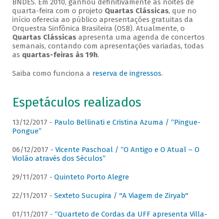
BNDES. Em 2010, ganhou definitivamente as noites de
quarta-feira com o projeto
Quartas Clássicas
, que no
início oferecia ao público apresentações gratuitas da
Orquestra Sinfônica Brasileira (OSB). Atualmente, o
Quartas Clássicas
apresenta uma agenda de concertos
semanais, contando com apresentações variadas, todas
as
quartas-feiras às 19h
.
Saiba como funciona a
reserva de ingressos
.
Espetáculos realizados
13/12/2017 -
Paulo Bellinati e Cristina Azuma / “Pingue-
Pongue”
06/12/2017 -
Vicente Paschoal / “O Antigo e O Atual – O
Violão através dos Séculos”
29/11/2017 -
Quinteto Porto Alegre
22/11/2017 -
Sexteto Sucupira / "A Viagem de Ziryab"
01/11/2017 -
“Quarteto de Cordas da UFF apresenta Villa-