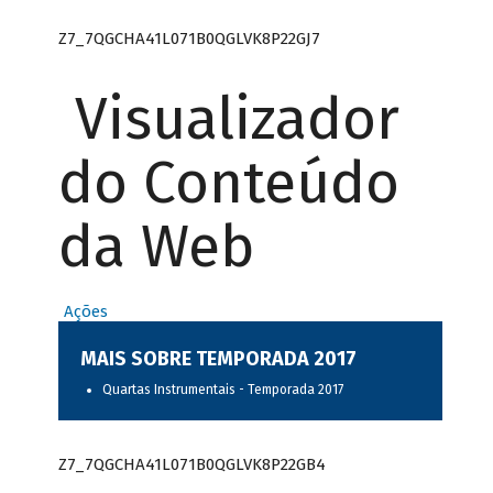
Z7_7QGCHA41L071B0QGLVK8P22GJ7
Visualizador
do Conteúdo
da Web
Ações
MAIS SOBRE TEMPORADA 2017
Quartas Instrumentais - Temporada 2017
Z7_7QGCHA41L071B0QGLVK8P22GB4