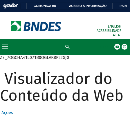
COMUNICA BR
ACESSO À INFORMAÇÃO
PARTI
ENGLISH
ACESSIBILIDADE
A+
A-
Busca
Z7_7QGCHA41L071B0QGLVK8P22GJ0
Visualizador do
Conteúdo da Web
Ações