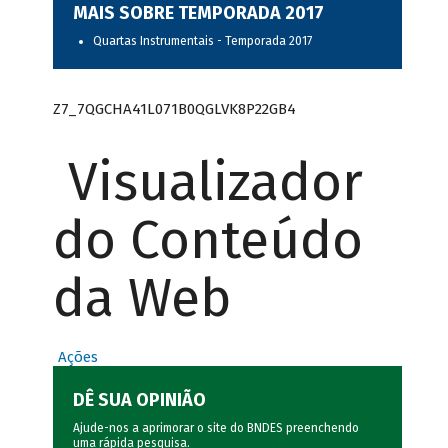
MAIS SOBRE TEMPORADA 2017
Quartas Instrumentais - Temporada 2017
Z7_7QGCHA41L071B0QGLVK8P22GB4
Visualizador
do Conteúdo
da Web
Ações
DÊ SUA OPINIÃO
Ajude-nos a aprimorar o site do BNDES preenchendo
uma rápida
pesquisa
.