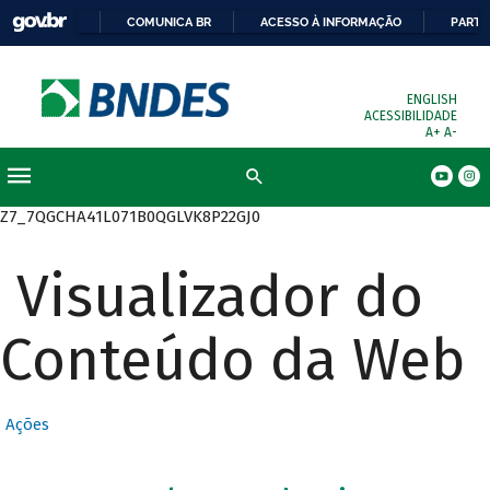
COMUNICA BR
ACESSO À INFORMAÇÃO
PARTI
ENGLISH
ACESSIBILIDADE
A+
A-
Busca
Z7_7QGCHA41L071B0QGLVK8P22GJ0
Visualizador do
Conteúdo da Web
Ações