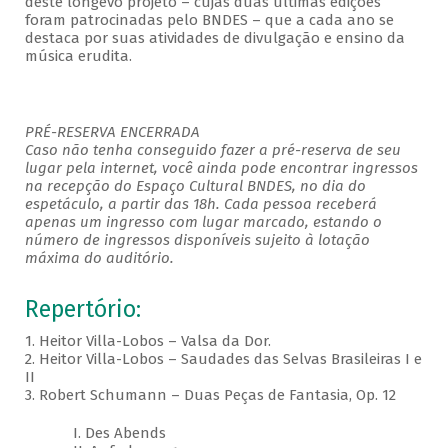
deste longevo projeto – cujas duas últimas edições
foram patrocinadas pelo BNDES – que a cada ano se
destaca por suas atividades de divulgação e ensino da
música erudita.
PRÉ-RESERVA ENCERRADA
Caso não tenha conseguido fazer a pré-reserva de seu
lugar pela internet, você ainda pode encontrar ingressos
na recepção do Espaço Cultural BNDES, no dia do
espetáculo, a partir das 18h. Cada pessoa receberá
apenas um ingresso com lugar marcado, estando o
número de ingressos disponíveis sujeito à lotação
máxima do auditório.
Repertório:
1. Heitor Villa-Lobos – Valsa da Dor.
2. Heitor Villa-Lobos – Saudades das Selvas Brasileiras I e
II
3. Robert Schumann – Duas Peças de Fantasia, Op. 12
I. Des Abends