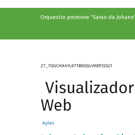
Orquestra promove “Sarau da Johann
Z7_7QGCHA41L071B0QGLVK8P22GJ1
Visualizado
Web
Ações