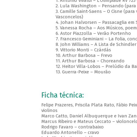
1. Antonio Vivaldi – L'Olimpiade RV 725
2. Lula Washington – Pensando (para 
3. Camille Saint-Saens – O Cisne (para 
Vasconcelos)
4. Johan Halvorsen – Passacaglia em 
5. Vanessa Rocha – Aos Músicos, poe
6. Astor Piazzolla – Verão Portenho
7. Francesco Geminiani – La Folia, con
8. John Williams – A Lista de Schindler
9. Vittorio Monti – Czárdás
10. Arthur Barbosa – Frevo
11. Arthur Barbosa – Choreando
12. Heitor Villa-Lobos – Prelúdio da Ba
13. Guerra-Peixe – Mourão
Ficha técnica:
Felipe Prazeres, Priscila Plata Rato, Fábio Pe
violinos
Marco Catto, Daniel Albuquerque e Ivan Zan
Marcus Ribeiro e Mateus Ceccato – violoncel
Rodrigo Favaro – contrabaixo
Eduardo Antonello – cravo