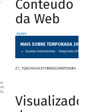
Conteúdo
da Web
Ações
MAIS SOBRE TEMPORADA 2017
Quartas Instrumentais - Temporada 2017
Z7_7QGCHA41L071B0QGLVK8P22GB4
os
 um
io.
Visualizador