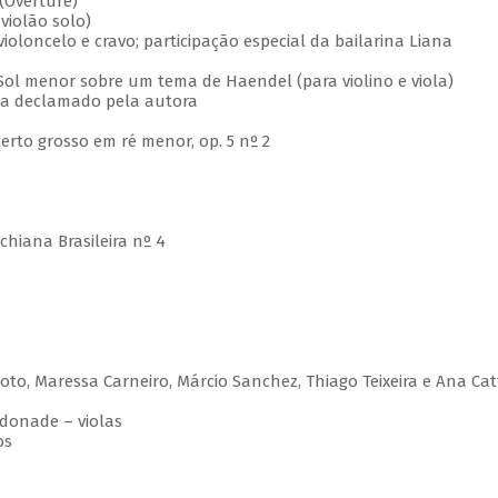
 (Overture)
violão solo)
violoncelo e cravo; participação especial da bailarina Liana
Sol menor sobre um tema de Haendel (para violino e viola)
ma declamado pela autora
certo grosso em ré menor, op. 5 nº 2
chiana Brasileira nº 4
ixoto, Maressa Carneiro, Márcio Sanchez, Thiago Teixeira e Ana Cat
donade – violas
os