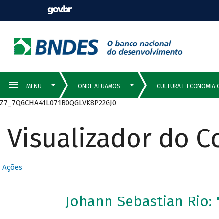
Z7_7QGCHA41L071B0QGLVK8P22GJ0
Visualizador do 
Ações
Johann Sebastian Rio: