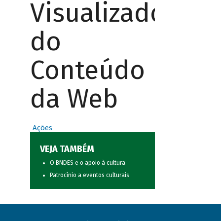
Visualizador
do
Conteúdo
da Web
Ações
VEJA TAMBÉM
O BNDES e o apoio à cultura
Patrocínio a eventos culturais