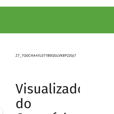
Z7_7QGCHA41L071B0QGLVK8P22GJ7
Visualizador
do