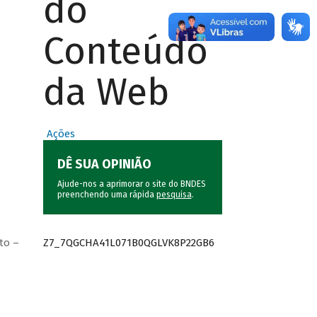
do
Conteúdo
da Web
Ações
DÊ SUA OPINIÃO
Ajude-nos a aprimorar o site do BNDES
preenchendo uma rápida
pesquisa
.
Z7_7QGCHA41L071B0QGLVK8P22GB6
to –