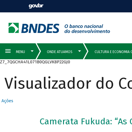
Z7_7QGCHA41L071B0QGLVK8P22GJ0
Visualizador do 
Ações
Camerata Fukuda: “As 