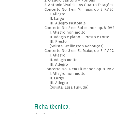
2. Cláudio Santoro – Ponteio
3. Antonio Vivaldi – As Quatro Estações
Concerto No. 1 em Mi maior, op. 8, RV 26
I. Allegro
II. Largo
III. Allegro Pastorale
Concerto No. 2 em Sol menor, op. 8, RV 3
I. Allegro non molto
II. Adagio e piano – Presto e Forte
III. Presto
(Solista: Wellington Rebouças)
Concerto No. 3 em Fá Maior, op. 8, RV 2
I. Allegro
II. Adagio molto
III. Allegro
Concerto No. 4 em Fá menor, op. 8, RV 2
I. Allegro non molto
II. Largo
III. Allegro
(Solista: Elisa Fukuda)
Ficha técnica: