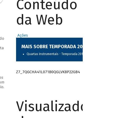
Conteúdo
da Web
Ações
 do
MAIS SOBRE TEMPORADA 2017
eta
Quartas Instrumentais - Temporada 2017
Z7_7QGCHA41L071B0QGLVK8P22GB4
os
 um
io.
Visualizador