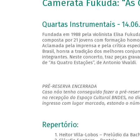
Camerata Fukuda: “As 
Quartas Instrumentais - 14.06.
Fundada em 1988 pela violinista Elisa Fukud
composta por 21 jovens com formação homogê
Aclamada pela imprensa e pela crítica espe
Brasil, honra a tradição dos melhores conjun
integrantes. Neste concerto, traz peças gra
de “As Quatro Estações”, de Antonio Vivaldi.
PRÉ-RESERVA ENCERRADA
Caso não tenha conseguido fazer a pré-reserv
na recepção do Espaço Cultural BNDES, no di
ingresso com lugar marcado, estando o númer
Repertório:
1. Heitor Villa-Lobos – Prelúdio da Bach