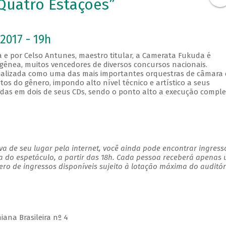
Quatro Estações”
2017 - 19h
a e por Celso Antunes, maestro titular, a Camerata Fukuda é
nea, muitos vencedores de diversos concursos nacionais.
cializada como uma das mais importantes orquestras de câmara
tos do gênero, impondo alto nível técnico e artístico a seus
vadas em dois de seus CDs, sendo o ponto alto a execução compl
a de seu lugar pela internet, você ainda pode encontrar ingress
a do espetáculo, a partir das 18h. Cada pessoa receberá apenas
o de ingressos disponíveis sujeito à lotação máxima do auditór
iana Brasileira nº 4