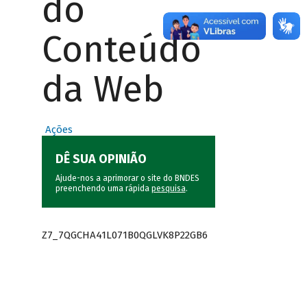
do
Conteúdo
da Web
Ações
DÊ SUA OPINIÃO
Ajude-nos a aprimorar o site do BNDES
preenchendo uma rápida
pesquisa
.
Z7_7QGCHA41L071B0QGLVK8P22GB6