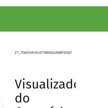
Z7_7QGCHA41L071B0QGLVK8P22GJ7
Visualizador
do