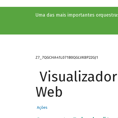
Uma das mais importantes orquestras
Z7_7QGCHA41L071B0QGLVK8P22GJ1
Visualizado
Web
Ações