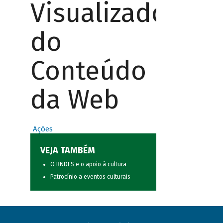
Visualizador
do
Conteúdo
da Web
Ações
VEJA TAMBÉM
O BNDES e o apoio à cultura
Patrocínio a eventos culturais