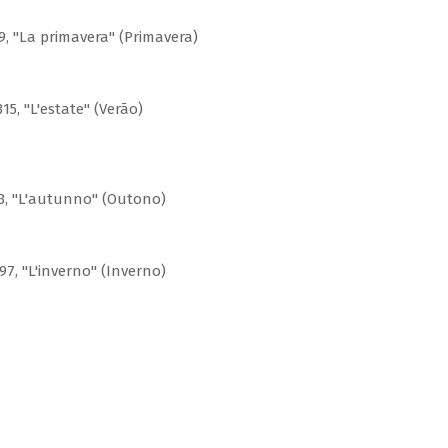
9, "La primavera" (Primavera)
15, "L'estate" (Verão)
93, "L'autunno" (Outono)
97, "L'inverno" (Inverno)