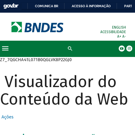
COMUNICA BR
ACESSO À INFORMAÇÃO
PARTI
ENGLISH
ACESSIBILIDADE
A+
A-
Busca
Z7_7QGCHA41L071B0QGLVK8P22GJ0
Visualizador do
Conteúdo da Web
Ações