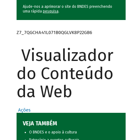
Ajude-nos a aprimorar o site do BNDES preenchendo
uma rápida
pesquisa
.
Z7_7QGCHA41L071B0QGLVK8P22GB6
Visualizador
do Conteúdo
da Web
Ações
VEJA TAMBÉM
O BNDES e o apoio à cultura