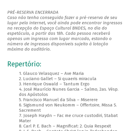
PRÉ-RESERVA ENCERRADA
Caso não tenha conseguido fazer a pré-reserva de seu
lugar pela internet, você ainda pode encontrar ingressos
na recepção do Espaço Cultural BNDES, no dia do
espetáculo, a partir das 18h. Cada pessoa receberá
apenas um ingresso com lugar marcado, estando o
número de ingressos disponíveis sujeito à lotação
máxima do auditório.
Repertório:
1. Glauco Velasquez – Ave Maria
2. Luciano Gallet – Si quaeris miracula
3. Henrique Oswald – Tantum Ergo
4. José Maurício Nunes Garcia – Salmo, 2as. Vésp.
dos Apóstolos
5. Francisco Manuel da Silva – Miserere
6. Sigismund von Neukomm – Offertoire, Missa S.
Sacrement
7. Joseph Haydn – Fac me cruce custodiri, Stabat
Mater
8. Carl P. E. Bach – Magnificat: 2. Quia Respexit