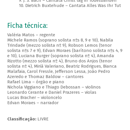
9. J. S. Bach – Cantata Christ lag in Todesbanden
10. Dietrich Buxtehude – Cantata Alles Was Ihr Tut
Ficha técnica:
Valéria Matos – regente
Michele Ramos (soprano solista nºs 8, 9 e 10), Nabila
Trindade (mezzo solista nº 9), Robson Lemos (tenor
solista nºs 7 e 9), Edvan Moraes (barítono solista nºs 4, 9
e 10), Luciana Burger (soprano solista nº 4), Amanda
Rizotto (mezzo solista nº 4), Bruno dos Anjos (tenor
solista nº 4), Miriã Valeriano, Beatriz Rodrigues, Bianca
Malafaia, Carol Fressle, Jefferson Lessa, João Pedro
Azeredo e Thomaz Baldow – cantores
Rafael Lima – órgão e piano
Nichola Viggiano e Thiago Debossan – violinos
Leonardo Cerante e Daniel Prazeres – violas
Lucas Bracher – violoncelo
Edvan Moraes – narrador
Classificação:
LIVRE