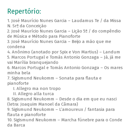
Repertório:
1. José Maurício Nunes Garcia – Laudamus Te / da Missa
N. Srª da Conceição
2. José Maurício Nunes Garcia – Lição 5ª / do compêndio
de Música e Método para Pianoforte
3. José Maurício Nunes Garcia – Beijo a mão que me
condena
4. Anônimo (anotado por Spix e Von Martius) – Landum
5. Marcos Portugal e Tomás Antonio Gonzaga – Já, já me
vai Marília branquejando
6. Marcos Portugal e Tomás Antonio Gonzaga – Os mares
minha bela
7. Sigismund Neukomm – Sonata para flauta e
pianoforte
I. Allegro ma non tropo
II. Allegro alla turca
8. Sigismund Neukomm – Desde o dia em que eu nasci
(letra: Joaquim Manoel da Câmara)
9. Sigismund Neukomm – L’amoureux / fantasia para
flauta e pianoforte
10. Sigismund Neukomm – Marcha fúnebre para o Conde
da Barca