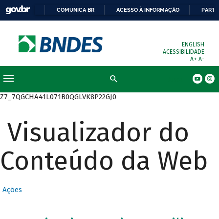
COMUNICA BR
ACESSO À INFORMAÇÃO
PARTI
ENGLISH
ACESSIBILIDADE
A+
A-
Busca
Z7_7QGCHA41L071B0QGLVK8P22GJ0
Visualizador do
Conteúdo da Web
Ações