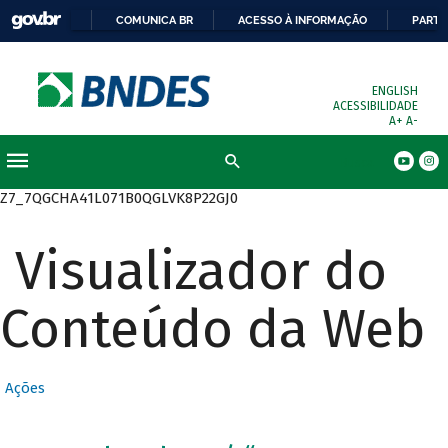
COMUNICA BR
ACESSO À INFORMAÇÃO
PARTI
ENGLISH
ACESSIBILIDADE
A+
A-
Busca
Z7_7QGCHA41L071B0QGLVK8P22GJ0
Visualizador do
Conteúdo da Web
Ações