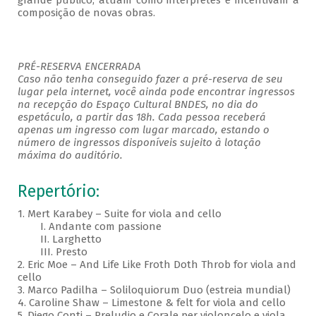
grande público, atuam como intérpretes e incentivam a
composição de novas obras.
PRÉ-RESERVA ENCERRADA
Caso não tenha conseguido fazer a pré-reserva de seu
lugar pela internet, você ainda pode encontrar ingressos
na recepção do Espaço Cultural BNDES, no dia do
espetáculo, a partir das 18h. Cada pessoa receberá
apenas um ingresso com lugar marcado, estando o
número de ingressos disponíveis sujeito à lotação
máxima do auditório.
Repertório:
1. Mert Karabey – Suite for viola and cello
I. Andante com passione
II. Larghetto
III. Presto
2. Eric Moe – And Life Like Froth Doth Throb for viola and
cello
3. Marco Padilha – Soliloquiorum Duo (estreia mundial)
4. Caroline Shaw – Limestone & felt for viola and cello
5. Diego Conti – Preludio e Corale per violoncelo e viola