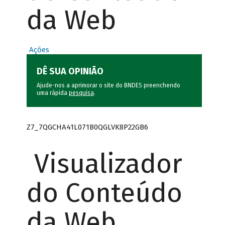
da Web
Ações
DÊ SUA OPINIÃO
Ajude-nos a aprimorar o site do BNDES preenchendo
uma rápida
pesquisa
.
Z7_7QGCHA41L071B0QGLVK8P22GB6
Visualizador
do Conteúdo
da Web