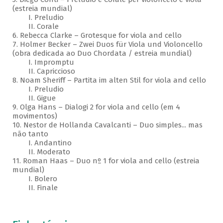
(estreia mundial)
I. Preludio
II. Corale
6. Rebecca Clarke – Grotesque for viola and cello
7. Holmer Becker – Zwei Duos für Viola und Violoncello
(obra dedicada ao Duo Chordata / estreia mundial)
I. Impromptu
II. Capriccioso
8. Noam Sheriff – Partita im alten Stil for viola and cello
I. Preludio
II. Gigue
9. Olga Hans – Dialogi 2 for viola and cello (em 4
movimentos)
10. Nestor de Hollanda Cavalcanti – Duo simples... mas
não tanto
I. Andantino
II. Moderato
11. Roman Haas – Duo nº 1 for viola and cello (estreia
mundial)
I. Bolero
II. Finale