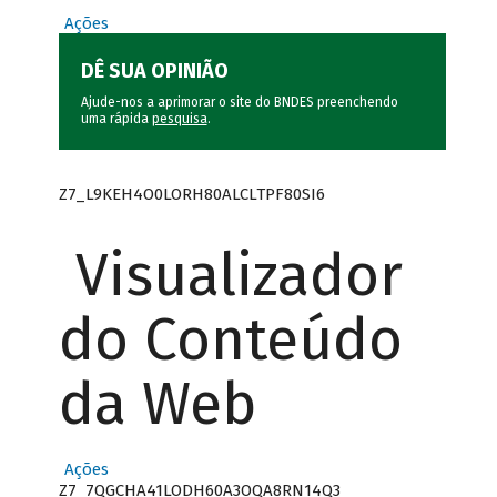
Ações
DÊ SUA OPINIÃO
Ajude-nos a aprimorar o site do BNDES preenchendo
uma rápida
pesquisa
.
Z7_L9KEH4O0LORH80ALCLTPF80SI6
Visualizador
do Conteúdo
da Web
Ações
Z7_7QGCHA41LODH60A3OQA8RN14Q3