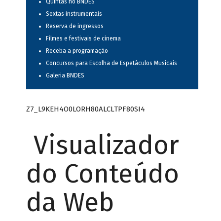
Quintas no BNDES
Sextas instrumentais
Reserva de ingressos
Filmes e festivais de cinema
Receba a programação
Concursos para Escolha de Espetáculos Musicais
Galeria BNDES
Z7_L9KEH4O0LORH80ALCLTPF80SI4
Visualizador
do Conteúdo
da Web