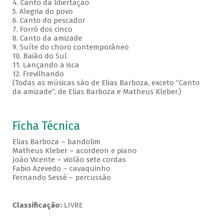
4. Canto da libertação
5. Alegria do povo
6. Canto do pescador
7. Forró dos cinco
8. Canto da amizade
9. Suíte do choro contemporâneo
10. Baião do Sul
11. Lançando a isca
12. Frevilhando
(Todas as músicas são de Elias Barboza, exceto “Canto
da amizade”, de Elias Barboza e Matheus Kleber.)
Ficha Técnica
Elias Barboza – bandolim
Matheus Kleber – acordeon e piano
João Vicente – violão sete cordas
Fabio Azevedo – cavaquinho
Fernando Sessé – percussão
Classificação:
LIVRE