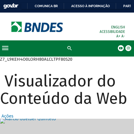
COMUNICA BR
ACESSO À INFORMAÇÃO
PARTI
ENGLISH
ACESSIBILIDADE
A+
A-
Busca
Z7_L9KEH4O0LORH80ALCLTPF80S20
Visualizador do
Conteúdo da Web
Ações
Destaques Prin