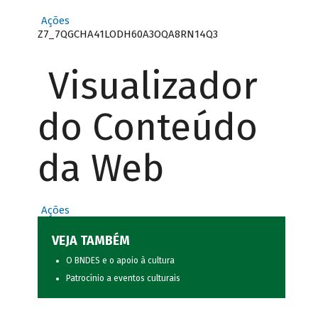
Ações
Z7_7QGCHA41LODH60A3OQA8RN14Q3
Visualizador
do Conteúdo
da Web
Ações
VEJA TAMBÉM
O BNDES e o apoio à cultura
Patrocínio a eventos culturais