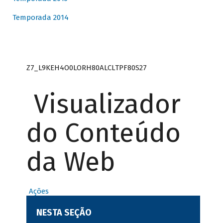
Temporada 2014
Z7_L9KEH4O0LORH80ALCLTPF80S27
Visualizador
do Conteúdo
da Web
Ações
NESTA SEÇÃO