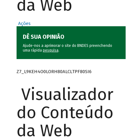
da Web
Ações
DÊ SUA OPINIÃO
Ajude-nos a aprimorar o site do BNDES preenchendo
uma rápida
pesquisa
.
Z7_L9KEH4O0LORH80ALCLTPF80SI6
Visualizador
do Conteúdo
da Web