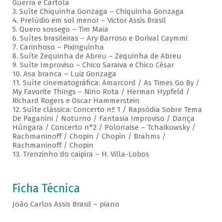
Guerra e Cartola
3. Suíte Chiquinha Gonzaga – Chiquinha Gonzaga
4. Prelúdio em sol menor – Victor Assis Brasil
5. Quero sossego – Tim Maia
6. Suítes brasileiras – Ary Barroso e Dorival Caymmi
7. Carinhoso – Pixinguinha
8. Suíte Zequinha de Abreu – Zequinha de Abreu
9. Suíte Improviso – Chico Saraiva e Chico César
10. Asa branca – Luiz Gonzaga
11. Suíte cinematográfica: Amarcord / As Times Go By /
My Favorite Things – Nino Rota / Herman Hypfeld /
Richard Rogers e Oscar Hammerstein
12. Suíte clássica: Concerto nº 1 / Rapsódia Sobre Tema
De Paganini / Noturno / Fantasia Improviso / Dança
Húngara / Concerto n°2 / Polonaise – Tchaikowsky /
Rachmaninoff / Chopin / Chopin / Brahms /
Rachmaninoff / Chopin
13. Trenzinho do caipira – H. Villa-Lobos
Ficha Técnica
João Carlos Assis Brasil – piano