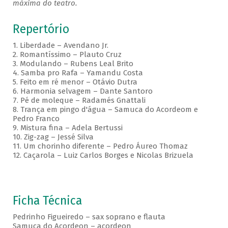
máxima do teatro.
Repertório
1. Liberdade – Avendano Jr.
2. Romantíssimo – Plauto Cruz
3. Modulando – Rubens Leal Brito
4. Samba pro Rafa – Yamandu Costa
5. Feito em ré menor – Otávio Dutra
6. Harmonia selvagem – Dante Santoro
7. Pé de moleque – Radamés Gnattali
8. Trança em pingo d'água – Samuca do Acordeom e
Pedro Franco
9. Mistura fina – Adela Bertussi
10. Zig-zag – Jessé Silva
11. Um chorinho diferente – Pedro Áureo Thomaz
12. Caçarola – Luiz Carlos Borges e Nicolas Brizuela
Ficha Técnica
Pedrinho Figueiredo – sax soprano e flauta
Samuca do Acordeon – acordeon