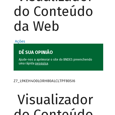
do Conteúdo
da Web
Ações
DÊ SUA OPINIÃO
Ajude-nos a aprimorar o site do BNDES preenchendo
uma rápida
pesquisa
.
Z7_L9KEH4O0LORH80ALCLTPF80SI6
Visualizador
do Conteúdo