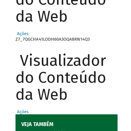
da Web
Ações
Z7_7QGCHA41LODH60A3OQA8RN14Q3
Visualizador
do Conteúdo
da Web
Ações
VEJA TAMBÉM