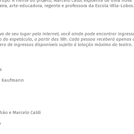
rupo. À frente do projeto, Marcelo Caldi, expoente de uma nova
ira, arte-educadora, regente e professora da Escola Villa-Lobos.
a de seu lugar pela internet, você ainda pode encontrar ingress
a do espetáculo, a partir das 18h. Cada pessoa receberá apenas
o de ingressos disponíveis sujeito à lotação máxima do teatro.
s
ho Kaufmann
hão e Marcelo Caldi
o