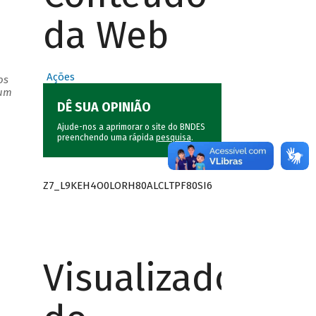
da Web
Ações
os
 um
DÊ SUA OPINIÃO
Ajude-nos a aprimorar o site do BNDES
preenchendo uma rápida
pesquisa
.
Z7_L9KEH4O0LORH80ALCLTPF80SI6
Visualizador