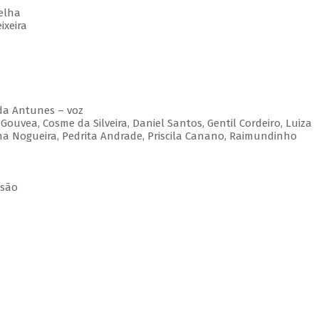
elha
ixeira
eda Antunes – voz
ouvea, Cosme da Silveira, Daniel Santos, Gentil Cordeiro, Luiza
ma Nogueira, Pedrita Andrade, Priscila Canano, Raimundinho
ssão