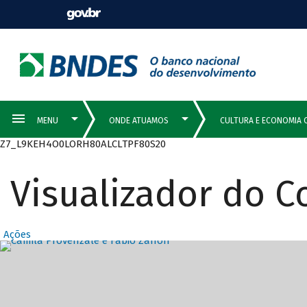
Z7_L9KEH4O0LORH80ALCLTPF80S20
Visualizador do 
Ações
Destaques Prin