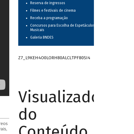
Reserva de ingressos
Filmes e festivais de cinema
Receba a programação
Concursos para Escolha de Espetáculos
Musicais
Galeria BNDES
Z7_L9KEH4O0LORH80ALCLTPF80SI4
Visualizador
do
reos
Conteúdo
ais,