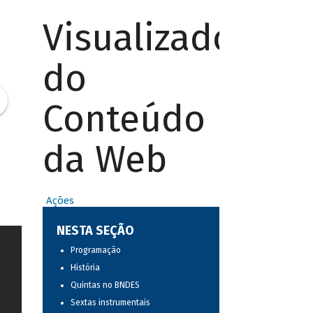
Visualizador
do
Conteúdo
da Web
Ações
NESTA SEÇÃO
Programação
História
Quintas no BNDES
Sextas instrumentais