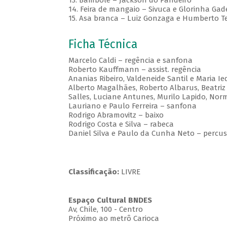
13. Bambolê – Jackson do Pandeiro
14. Feira de mangaio – Sivuca e Glorinha Gad
15. Asa branca – Luiz Gonzaga e Humberto Te
Ficha Técnica
Marcelo Caldi – regência e sanfona
Roberto Kauffmann – assist. regência
Ananias Ribeiro, Valdeneide Santil e Maria I
Alberto Magalhães, Roberto Albarus, Beatriz G
Salles, Luciane Antunes, Murilo Lapido, Nor
Lauriano e Paulo Ferreira – sanfona
Rodrigo Abramovitz – baixo
Rodrigo Costa e Silva – rabeca
Daniel Silva e Paulo da Cunha Neto – percu
Classificação:
LIVRE
Espaço Cultural BNDES
Av, Chile, 100 - Centro
Próximo ao metrô Carioca