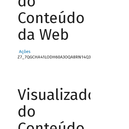
do
Conteúdo
da Web
Ações
Z7_7QGCHA41LODH60A3OQA8RN14Q3
Visualizador
do
Conteúdo