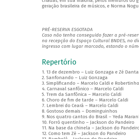
criadas, em sua maioria, pelos membros do g
geração brasileira de músicos, e Norma Nogue
PRÉ-RESERVA ESGOTADA
Caso não tenha conseguido fazer a pré-reserv
na recepção do Espaço Cultural BNDES, no di
ingresso com lugar marcado, estando o númer
Repertório
1. 13 de dezembro – Luiz Gonzaga e Zé Danta
2. Sanfonando – Luiz Gonzaga
3. Simplificando – Marcelo Caldi e Robertin
4. Carnaval sanfônico – Marcelo Caldi
5. Trem da Sanfônica – Marcelo Caldi
6. Choro de fim de tarde – Marcelo Caldi
7. Lembrei do Ceará – Marcelo Caldi
8. Gostoso demais – Dominguinhos
9. Nos quatro cantos do Brasil – Yeda Maran
10. Forró quentinho – Jackson do Pandeiro
11. Na base da chinela – Jackson do Pandeir
12. Como tem Zé – Jackson do Pandeiro