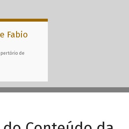
e Fabio
epertório de
r do Conteúdo da