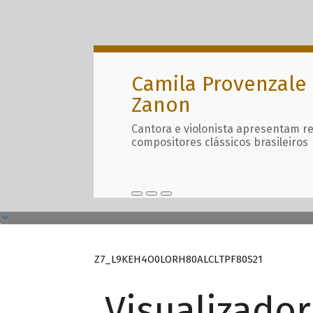
Camila Provenzale 
Zanon
Cantora e violonista apresentam r
compositores clássicos brasileiros
Z7_L9KEH4O0LORH80ALCLTPF80S21
Visualizado