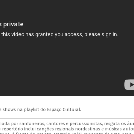
s shows na playlist do Espaço Cultural.
mada por sanfoneiros, cantores e percussionistas, resgata os áu
 repertório inclui canções regionais nordestinas e músicas autor