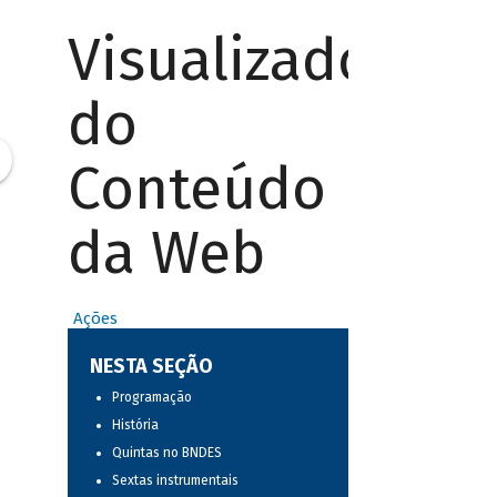
Visualizador
do
Conteúdo
da Web
Ações
NESTA SEÇÃO
Programação
História
Quintas no BNDES
Sextas instrumentais