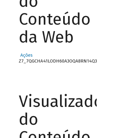
do
Conteúdo
da Web
Ações
Z7_7QGCHA41LODH60A3OQA8RN14Q3
Visualizador
do
Conteúdo