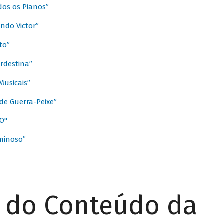
dos os Pianos”
ndo Victor”
to”
rdestina”
Musicais”
de Guerra-Peixe”
O"
minoso”
r do Conteúdo da