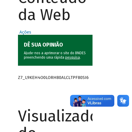
da Web
Ações
DÊ SUA OPINIÃO
Ajude-nos a aprimorar o site do BNDES
preenchendo uma rápida
pesquisa
.
Z7_L9KEH4O0LORH80ALCLTPF80SI6
Visualizador