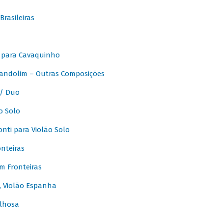
rasileiras
 para Cavaquinho
andolim – Outras Composições
/ Duo
o Solo
ti para Violão Solo
nteiras
m Fronteiras
, Violão Espanha
lhosa