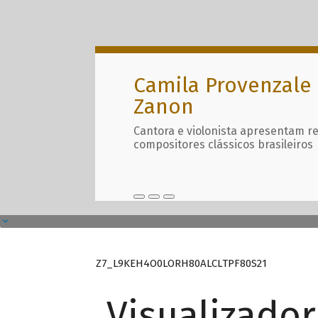
Camila Provenzale 
Zanon
Cantora e violonista apresentam r
compositores clássicos brasileiros
Z7_L9KEH4O0LORH80ALCLTPF80S21
Visualizado