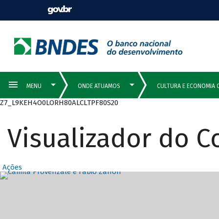
Z7_L9KEH4O0LORH80ALCLTPF80S20
Visualizador do 
Ações
Destaques Prin