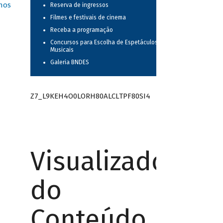
nos
Reserva de ingressos
Filmes e festivais de cinema
Receba a programação
Concursos para Escolha de Espetáculos
Musicais
Galeria BNDES
Z7_L9KEH4O0LORH80ALCLTPF80SI4
Visualizador
do
Conteúdo