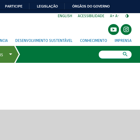
PARTICIPE
LEGISLAÇÃO
ÓRGÃOS DO GOVERNO
⁣
ENGLISH
ACESSIBILIDADE
A+
A-
NCIA
DESENVOLVIMENTO SUSTENTÁVEL
CONHECIMENTO
IMPRENSA
Busca
gem de tela