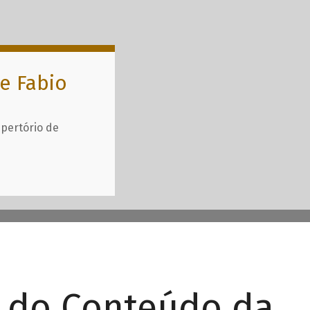
e Fabio
epertório de
r do Conteúdo da