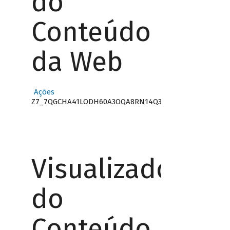
do
Conteúdo
da Web
Ações
Z7_7QGCHA41LODH60A3OQA8RN14Q3
Visualizador
do
Conteúdo