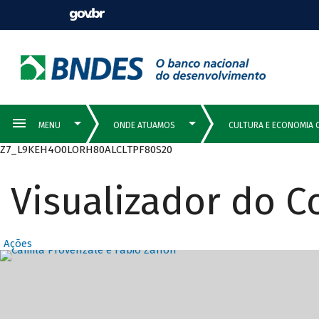
Z7_L9KEH4O0LORH80ALCLTPF80S20
Visualizador do 
Ações
Destaques Prin