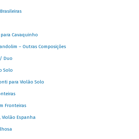
rasileiras
 para Cavaquinho
andolim – Outras Composições
/ Duo
o Solo
ti para Violão Solo
nteiras
m Fronteiras
, Violão Espanha
lhosa