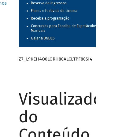
nos
Reserva de ingressos
Filmes e festivais de cinema
Receba a programação
Concursos para Escolha de Espetáculos
Musicais
Galeria BNDES
Z7_L9KEH4O0LORH80ALCLTPF80SI4
Visualizador
do
Conteúdo