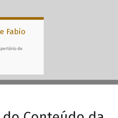
e Fabio
epertório de
r do Conteúdo da