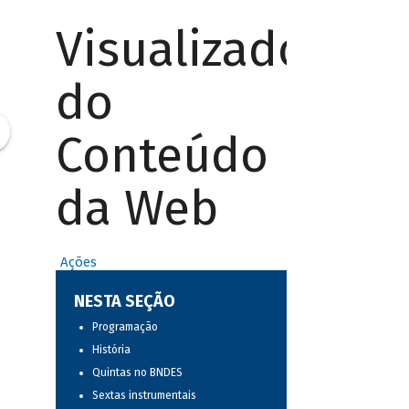
Visualizador
do
Conteúdo
da Web
Ações
NESTA SEÇÃO
Programação
História
Quintas no BNDES
Sextas instrumentais