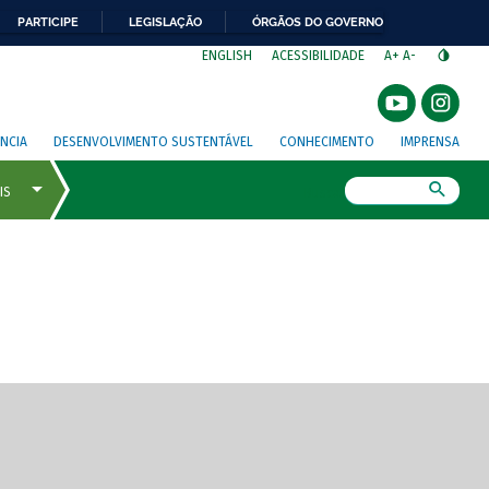
PARTICIPE
LEGISLAÇÃO
ÓRGÃOS DO GOVERNO
⁣
ENGLISH
ACESSIBILIDADE
A+
A-
NCIA
DESENVOLVIMENTO SUSTENTÁVEL
CONHECIMENTO
IMPRENSA
Busca
gem de tela