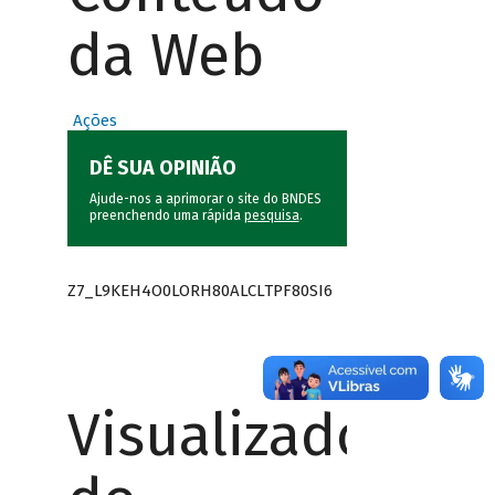
da Web
Ações
DÊ SUA OPINIÃO
Ajude-nos a aprimorar o site do BNDES
preenchendo uma rápida
pesquisa
.
Z7_L9KEH4O0LORH80ALCLTPF80SI6
Visualizador