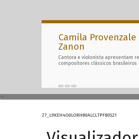
Camila Provenzale 
Zanon
Cantora e violonista apresentam r
compositores clássicos brasileiros
Z7_L9KEH4O0LORH80ALCLTPF80S21
Visualizado