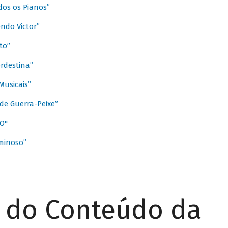
dos os Pianos”
ndo Victor”
to”
rdestina”
Musicais”
de Guerra-Peixe”
O"
minoso”
r do Conteúdo da