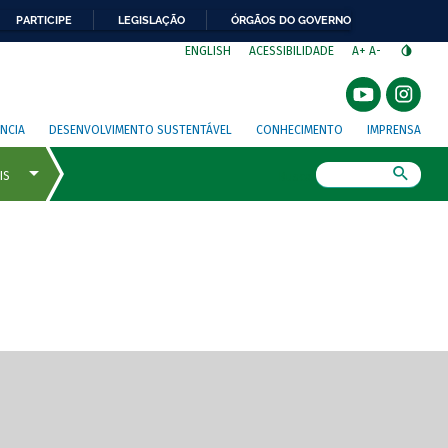
PARTICIPE
LEGISLAÇÃO
ÓRGÃOS DO GOVERNO
⁣
ENGLISH
ACESSIBILIDADE
A+
A-
NCIA
DESENVOLVIMENTO SUSTENTÁVEL
CONHECIMENTO
IMPRENSA
Busca
gem de tela