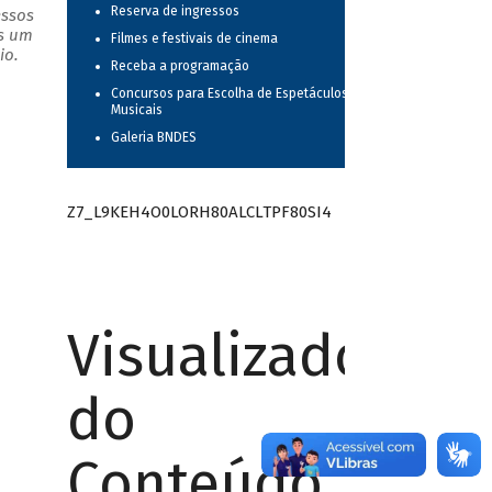
Reserva de ingressos
essos
as um
Filmes e festivais de cinema
io.
Receba a programação
Concursos para Escolha de Espetáculos
Musicais
Galeria BNDES
Z7_L9KEH4O0LORH80ALCLTPF80SI4
Visualizador
do
Conteúdo