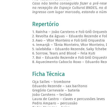
Caso não tenha conseguido fazer a pré-reser
na recepção do Espaço Cultural BNDES, no d
ingresso com lugar marcado, estando o númer
Repertório
1. Rainha – João Carstens e Foli Griô Orquest
2. Revolta da águas – Eduardo Rezende e Fol
3. Awo – Vitor Monteiro e Foli Griô Orquestra
4. Iemanjá – Tânia Monteiro, Vitor Monteiro,
5. Ialebédia – Eduardo Rezende, Saky Tchebe 
6. Sorrow, Tears and Blood – Fela Kuti
7. Boi – Eduardo Rezende e Foli Griô Orquest
8. Aquecimento Caboclo Roxo – Eduardo Reze
Ficha Técnica
Ciça Salles – trombone
Eduardo Rezende – sax barítono
Gregório Carnevale – bateria
João Carstens – teclado
Laura de Castro – claves e percussões leves
Pedro Amparo – percussão