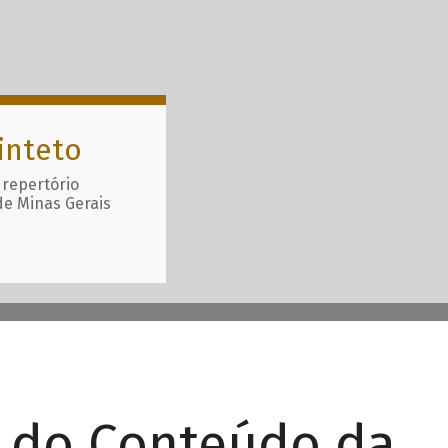
inteto
 repertório
de Minas Gerais
r do Conteúdo da