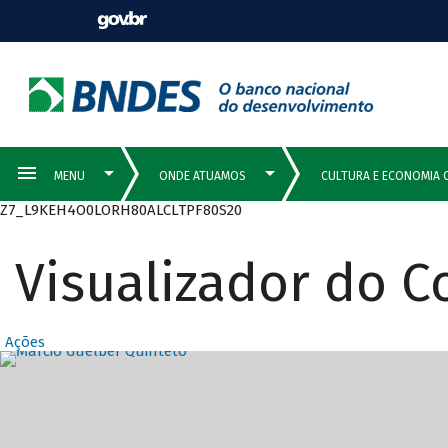
Z7_L9KEH4O0LORH80ALCLTPF80S20
Visualizador do 
Ações
Destaques Prin