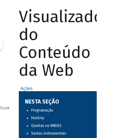
Visualizador
do
Conteúdo
da Web
Ações
o
NESTA SEÇÃO
ltura
Programação
História
Quintas no BNDES
Sextas instrumentais