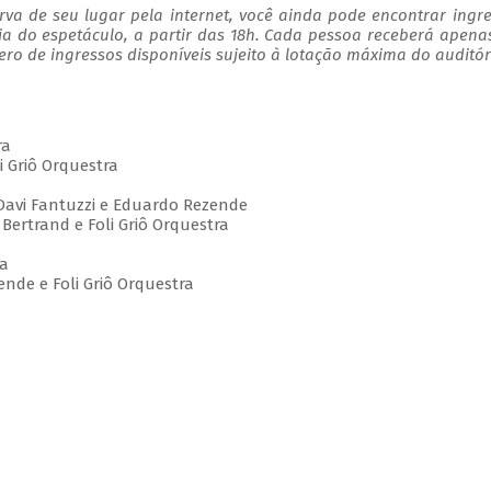
va de seu lugar pela internet, você ainda pode encontrar ingr
ia do espetáculo, a partir das 18h. Cada pessoa receberá apen
o de ingressos disponíveis sujeito à lotação máxima do auditór
ra
i Griô Orquestra
 Davi Fantuzzi e Eduardo Rezende
Bertrand e Foli Griô Orquestra
ra
nde e Foli Griô Orquestra