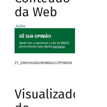
da Web
Ações
DÊ SUA OPINIÃO
Ajude-nos a aprimorar o site do BNDES
preenchendo uma rápida
pesquisa
.
Z7_L9KEH4O0LORH80ALCLTPF80SI6
Visualizador