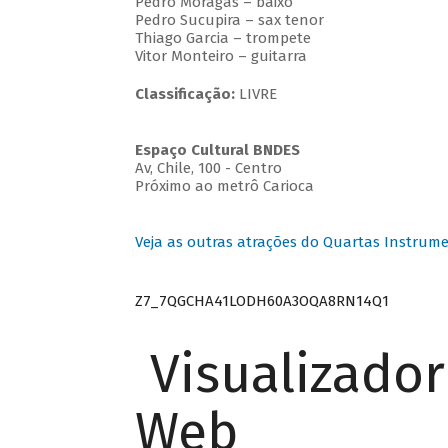
Pedro Moragas – baixo
Pedro Sucupira – sax tenor
Thiago Garcia – trompete
Vitor Monteiro – guitarra
Classificação:
LIVRE
Espaço Cultural BNDES
Av, Chile, 100 - Centro
Próximo ao metrô Carioca
Veja as outras atrações do Quartas Instrume
Z7_7QGCHA41LODH60A3OQA8RN14Q1
Visualizado
Web