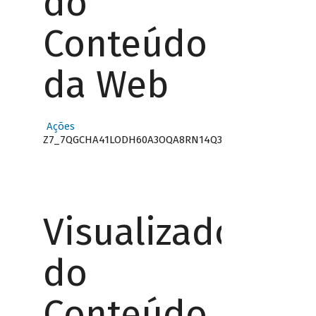
do
Conteúdo
da Web
Ações
Z7_7QGCHA41LODH60A3OQA8RN14Q3
Visualizador
do
Conteúdo