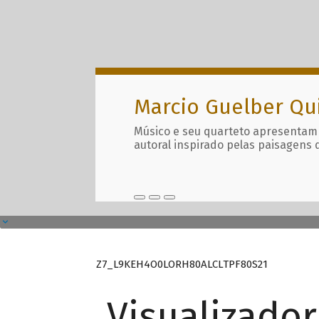
Marcio Guelber Qu
Músico e seu quarteto apresentam
autoral inspirado pelas paisagens 
Z7_L9KEH4O0LORH80ALCLTPF80S21
Visualizado