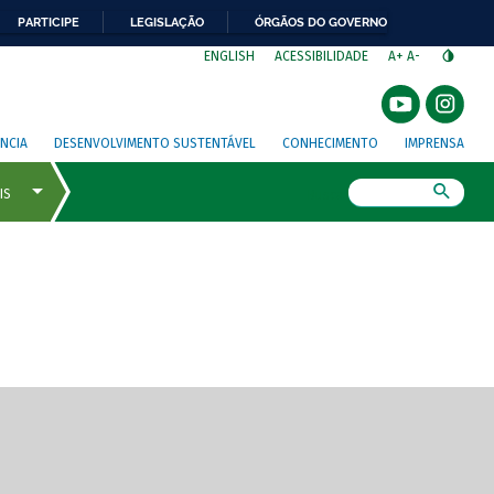
PARTICIPE
LEGISLAÇÃO
ÓRGÃOS DO GOVERNO
⁣
ENGLISH
ACESSIBILIDADE
A+
A-
NCIA
DESENVOLVIMENTO SUSTENTÁVEL
CONHECIMENTO
IMPRENSA
Busca
gem de tela