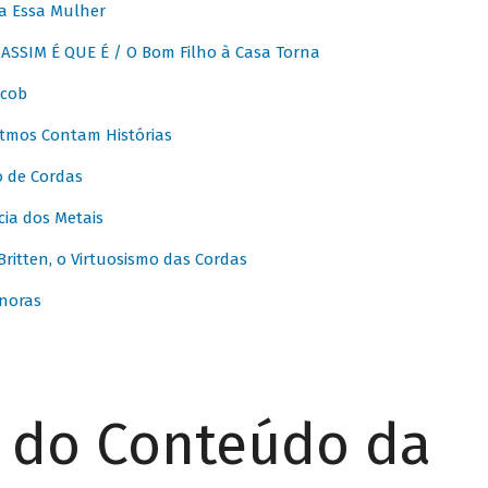
a Essa Mulher
SSIM É QUE É / O Bom Filho à Casa Torna
acob
itmos Contam Histórias
o de Cordas
ia dos Metais
itten, o Virtuosismo das Cordas
noras
r do Conteúdo da