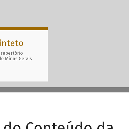
inteto
 repertório
de Minas Gerais
r do Conteúdo da