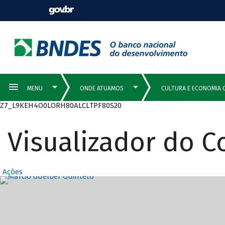
Z7_L9KEH4O0LORH80ALCLTPF80S20
Visualizador do 
Ações
Destaques Prin