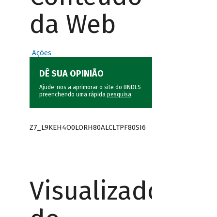
da Web
Ações
DÊ SUA OPINIÃO
Ajude-nos a aprimorar o site do BNDES
preenchendo uma rápida
pesquisa
.
Z7_L9KEH4O0LORH80ALCLTPF80SI6
Visualizador