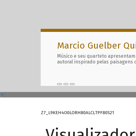
Marcio Guelber Qu
Músico e seu quarteto apresentam
autoral inspirado pelas paisagens 
Z7_L9KEH4O0LORH80ALCLTPF80S21
Visualizado