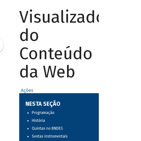
Visualizador
do
Conteúdo
da Web
Ações
NESTA SEÇÃO
Programação
História
Quintas no BNDES
Sextas instrumentais