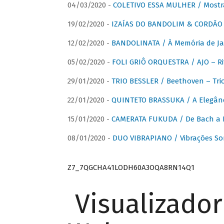
04/03/2020 -
COLETIVO ESSA MULHER / Mostr
19/02/2020 -
IZAÍAS DO BANDOLIM & CORDÃO A
12/02/2020 -
BANDOLINATA / À Memória de J
05/02/2020 -
FOLI GRIÔ ORQUESTRA / AJO – R
29/01/2020 -
TRIO BESSLER / Beethoven – Tri
22/01/2020 -
QUINTETO BRASSUKA / A Elegânc
15/01/2020 -
CAMERATA FUKUDA / De Bach a Br
08/01/2020 -
DUO VIBRAPIANO / Vibrações So
Z7_7QGCHA41LODH60A3OQA8RN14Q1
Visualizado