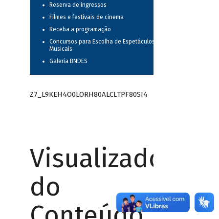
Reserva de ingressos
Filmes e festivais de cinema
Receba a programação
Concursos para Escolha de Espetáculos
Musicais
Galeria BNDES
Z7_L9KEH4O0LORH80ALCLTPF80SI4
Visualizador
do
Conteúdo