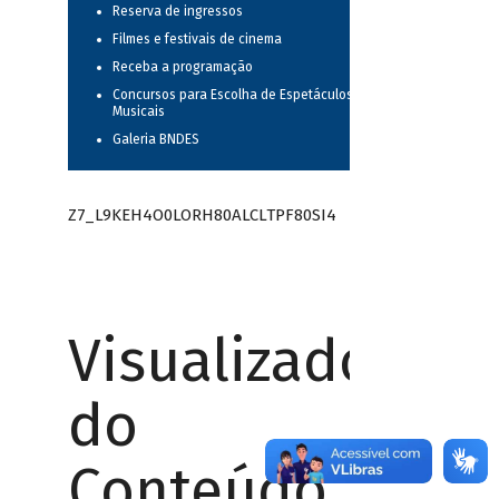
Reserva de ingressos
Filmes e festivais de cinema
Receba a programação
Concursos para Escolha de Espetáculos
Musicais
Galeria BNDES
Z7_L9KEH4O0LORH80ALCLTPF80SI4
Visualizador
do
Conteúdo