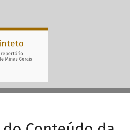
inteto
 repertório
de Minas Gerais
r do Conteúdo da