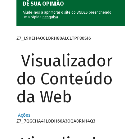
DÊ SUA OPINIÃO
Ajude-nos a aprimorar o site do BNDES preenchendo
uma rápida
pesquisa
.
Z7_L9KEH4O0LORH80ALCLTPF80SI6
Visualizador
do Conteúdo
da Web
Ações
Z7_7QGCHA41LODH60A3OQA8RN14Q3