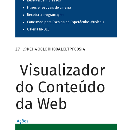
Reserva de ingressos
Filmes e festivais de cinema
Receba a programação
Concursos para Escolha de Espetáculos Musicais
Galeria BNDES
Z7_L9KEH4O0LORH80ALCLTPF80SI4
Visualizador
do Conteúdo
da Web
Ações