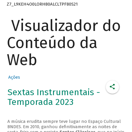
Z7_L9KEH4O0LORH80ALCLTPF80S21
Visualizador do
Conteúdo da
Web
Ações
Sextas Instrumentais -
Temporada 2023
A música erudita sempre teve lugar no Espaço Cultural
BNDES. Em 2010, ganhou definitivamente as noites de