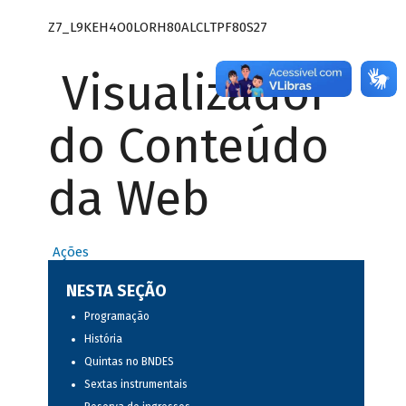
Z7_L9KEH4O0LORH80ALCLTPF80S27
Visualizador
do Conteúdo
da Web
Ações
NESTA SEÇÃO
Programação
História
Quintas no BNDES
Sextas instrumentais