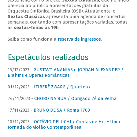
sexta-feira com o projeto
Sextas Clássicas
, que no início
oferecia ao público apresentações gratuitas da
Orquestra Sinfônica Brasileira (OSB). Atualmente, o
Sextas Clássicas
apresenta uma agenda de concertos
semanais, contando com apresentações variadas, todas
as
sextas-feiras às 19h
.
Saiba como funciona a
reserva de ingressos
.
Espetáculos realizados
15/12/2023 -
GUSTAVO ANANIAS e JORDAN ALEXANDER /
Brahms e Óperas Românticas
01/12/2023 -
ITIBERÊ ZWARG / Quarteto
24/11/2023 -
CHORO NA RUA / Obrigado Zé da Velha
17/11/2023 -
BRUNO DE SÁ / Roma 1700
10/11/2023 -
OCTÁVIO DELUCHI / Cordas de Hoje: Uma
Jornada do violão Contemporânea