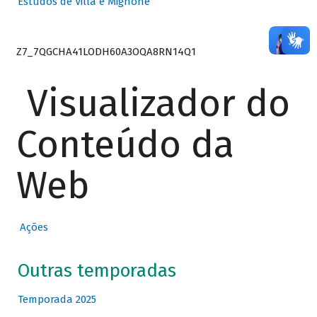
Estudos de Villa e Mignone
Z7_7QGCHA41LODH60A3OQA8RN14Q1
Visualizador do
Conteúdo da
Web
Ações
Outras temporadas
Temporada 2025