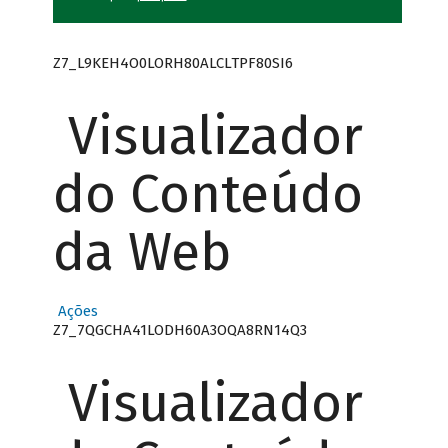
Z7_L9KEH4O0LORH80ALCLTPF80SI6
Visualizador
do Conteúdo
da Web
Ações
Z7_7QGCHA41LODH60A3OQA8RN14Q3
Visualizador