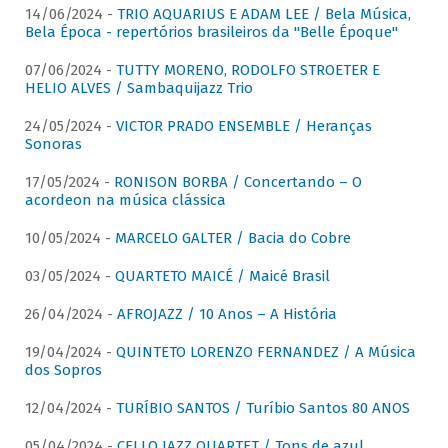
14/06/2024 -
TRIO AQUARIUS E ADAM LEE / Bela Música,
Bela Época - repertórios brasileiros da "Belle Époque"
07/06/2024 -
TUTTY MORENO, RODOLFO STROETER E
HELIO ALVES / Sambaquijazz Trio
24/05/2024 -
VICTOR PRADO ENSEMBLE / Heranças
Sonoras
17/05/2024 -
RONISON BORBA / Concertando – O
acordeon na música clássica
10/05/2024 -
MARCELO GALTER / Bacia do Cobre
03/05/2024 -
QUARTETO MAICÉ / Maicé Brasil
26/04/2024 -
AFROJAZZ / 10 Anos – A História
19/04/2024 -
QUINTETO LORENZO FERNANDEZ / A Música
dos Sopros
12/04/2024 -
TURÍBIO SANTOS / Turíbio Santos 80 ANOS
05/04/2024 -
CELLO JAZZ QUARTET / Tons de azul