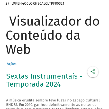
Z7_L9KEH4O0LORH80ALCLTPF80S21
Visualizador do
Conteúdo da
Web
Ações
Sextas Instrumentais -
Temporada 2024
A música erudita sempre teve lugar no Espaço Cultural
BNDES. Em 2010, ganhou definitivamente as noites de