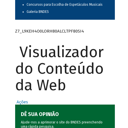
Concursos para Escolha de Espetáculos Musicais
Galeria BNDES
Z7_L9KEH4O0LORH80ALCLTPF80SI4
Visualizador
do Conteúdo
da Web
Ações
DÊ SUA OPINIÃO
Ajude-nos a aprimorar o site do BNDES preenchendo
uma rápida
pesquisa
.