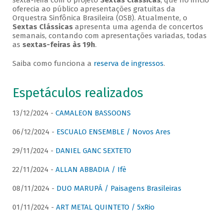
sexta-feira com o projeto
Sextas Clássicas
, que no início
oferecia ao público apresentações gratuitas da
Orquestra Sinfônica Brasileira (OSB). Atualmente, o
Sextas Clássicas
apresenta uma agenda de concertos
semanais, contando com apresentações variadas, todas
as
sextas-feiras às 19h
.
Saiba como funciona a
reserva de ingressos
.
Espetáculos realizados
13/12/2024 -
CAMALEON BASSOONS
06/12/2024 -
ESCUALO ENSEMBLE / Novos Ares
29/11/2024 -
DANIEL GANC SEXTETO
22/11/2024 -
ALLAN ABBADIA / Ifè
08/11/2024 -
DUO MARUPÁ / Paisagens Brasileiras
01/11/2024 -
ART METAL QUINTETO / 5xRio