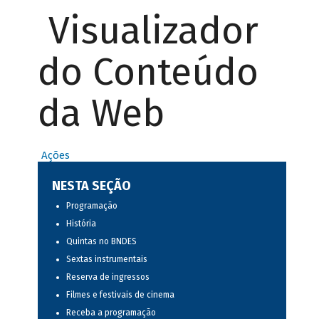
Visualizador
do Conteúdo
da Web
Ações
NESTA SEÇÃO
Programação
História
Quintas no BNDES
Sextas instrumentais
Reserva de ingressos
Filmes e festivais de cinema
Receba a programação