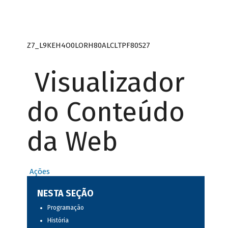
Z7_L9KEH4O0LORH80ALCLTPF80S27
Visualizador
do Conteúdo
da Web
Ações
NESTA SEÇÃO
Programação
História