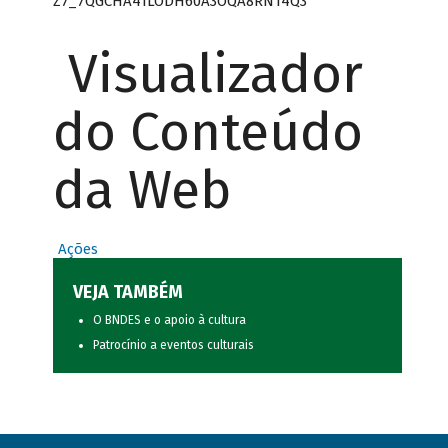
Z7_7QGCHA41LODH60A3OQA8RN14Q3
Visualizador
do Conteúdo
da Web
Ações
VEJA TAMBÉM
O BNDES e o apoio à cultura
Patrocínio a eventos culturais