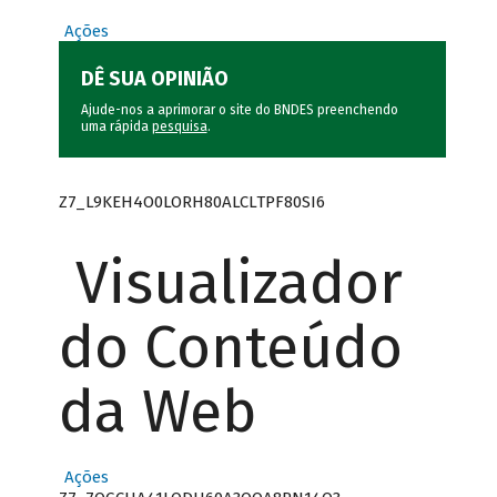
Ações
DÊ SUA OPINIÃO
Ajude-nos a aprimorar o site do BNDES preenchendo
uma rápida
pesquisa
.
Z7_L9KEH4O0LORH80ALCLTPF80SI6
Visualizador
do Conteúdo
da Web
Ações