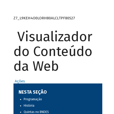
Z7_L9KEH4O0LORH80ALCLTPF80S27
Visualizador
do Conteúdo
da Web
Ações
NESTA SEÇÃO
Programação
História
Quintas no BNDES