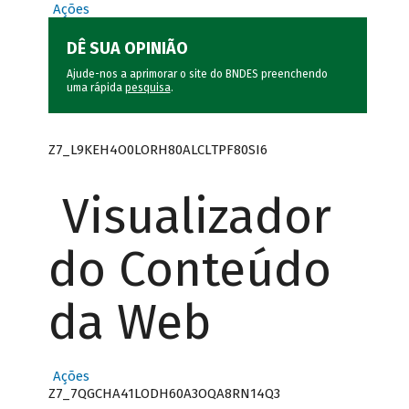
Ações
DÊ SUA OPINIÃO
Ajude-nos a aprimorar o site do BNDES preenchendo
uma rápida
pesquisa
.
Z7_L9KEH4O0LORH80ALCLTPF80SI6
Visualizador
do Conteúdo
da Web
Ações
Z7_7QGCHA41LODH60A3OQA8RN14Q3