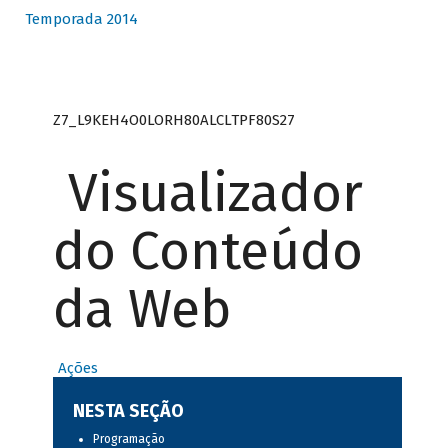
Temporada 2014
Z7_L9KEH4O0LORH80ALCLTPF80S27
Visualizador
do Conteúdo
da Web
Ações
NESTA SEÇÃO
Programação