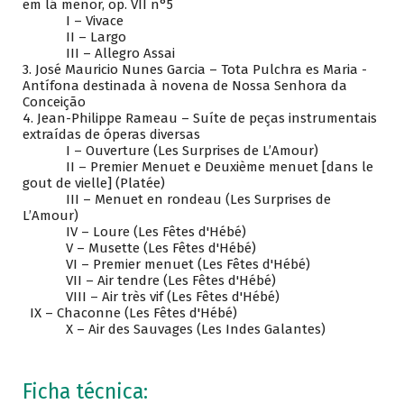
em lá menor, op. VII n°5
I – Vivace
II – Largo
III – Allegro Assai
3. José Mauricio Nunes Garcia – Tota Pulchra es Maria -
Antífona destinada à novena de Nossa Senhora da
Conceição
4. Jean-Philippe Rameau – Suíte de peças instrumentais
extraídas de óperas diversas
I – Ouverture (Les Surprises de L’Amour)
II – Premier Menuet e Deuxième menuet [dans le
gout de vielle] (Platée)
III – Menuet en rondeau (Les Surprises de
L’Amour)
IV – Loure (Les Fêtes d'Hébé)
V – Musette (Les Fêtes d'Hébé)
VI – Premier menuet (Les Fêtes d'Hébé)
VII – Air tendre (Les Fêtes d'Hébé)
VIII – Air très vif (Les Fêtes d'Hébé)
IX – Chaconne (Les Fêtes d'Hébé)
X – Air des Sauvages (Les Indes Galantes)
Ficha técnica: