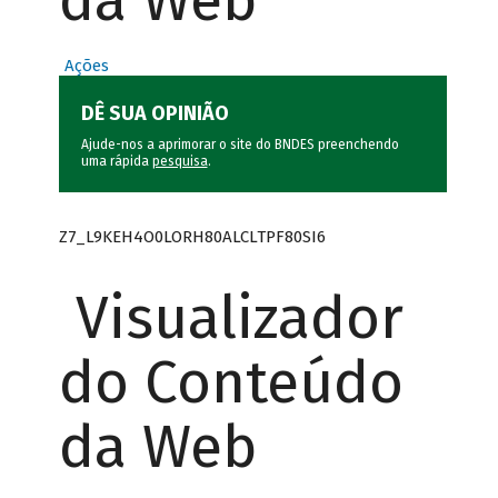
da Web
Ações
DÊ SUA OPINIÃO
Ajude-nos a aprimorar o site do BNDES preenchendo
uma rápida
pesquisa
.
Z7_L9KEH4O0LORH80ALCLTPF80SI6
Visualizador
do Conteúdo
da Web