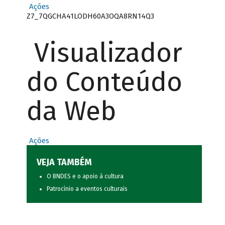
Ações
Z7_7QGCHA41LODH60A3OQA8RN14Q3
Visualizador
do Conteúdo
da Web
Ações
VEJA TAMBÉM
O BNDES e o apoio à cultura
Patrocínio a eventos culturais