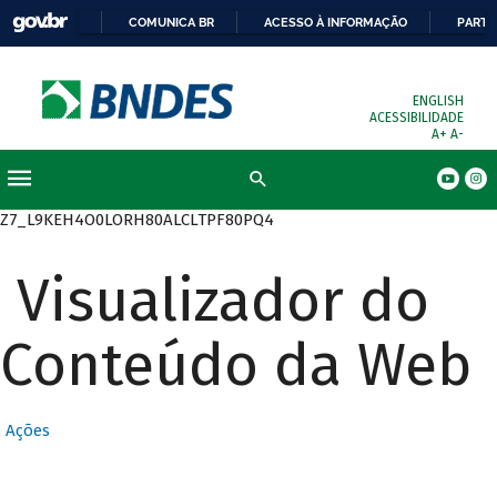
COMUNICA BR
ACESSO À INFORMAÇÃO
PARTI
ENGLISH
ACESSIBILIDADE
A+
A-
Busca
Z7_L9KEH4O0LORH80ALCLTPF80PQ4
Visualizador do
Conteúdo da Web
Ações