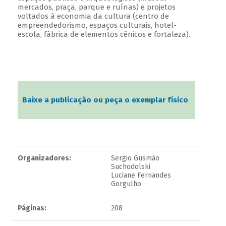
mercados, praça, parque e ruínas) e projetos
voltados à economia da cultura (centro de
empreendedorismo, espaços culturais, hotel-
escola, fábrica de elementos cênicos e fortaleza).
Baixe a publicação ou peça o exemplar físico
Organizadores:
Sergio Gusmão
Suchodolski
Luciane Fernandes
Gorgulho
Páginas:
208