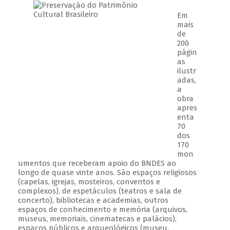
Em
mais
de
200
págin
as
ilustr
adas,
a
obra
apres
enta
70
dos
170
mon
umentos que receberam apoio do BNDES ao
longo de quase vinte anos. São espaços religiosos
(capelas, igrejas, mosteiros, conventos e
complexos), de espetáculos (teatros e sala de
concerto), bibliotecas e academias, outros
espaços de conhecimento e memória (arquivos,
museus, memoriais, cinematecas e palácios),
espaços públicos e arqueológicos (museu,