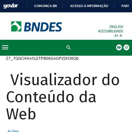
COMUNICA BR
ACESSO À INFORMAÇÃO
PARTI
ENGLISH
ACESSIBILIDADE
A+
A-
Busca
Z7_7QGCHA41LGTPB06G4GPV2H30Q6
Visualizador do
Conteúdo da
Web
Ações