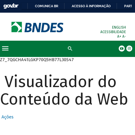
COMUNICA BR
ACESSO À INFORMAÇÃO
PARTI
ENGLISH
ACESSIBILIDADE
A+
A-
Busca
Z7_7QGCHA41LGKP70Q5HB77L30S47
Visualizador do
Conteúdo da Web
Ações