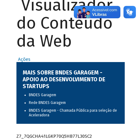
Visualizador
do Conteúdo
da Web
Ações
MAIS SOBRE BNDES GARAGEM -
APOIO AO DESENVOLVIMENTO DE
STARTUPS
BNDES Garagem
Rede BNDES Garagem
BNDES Garagem - Chamada Pública para seleção de
Aceleradora
Z7_7QGCHA41LGKP70Q5HB77L30SC2