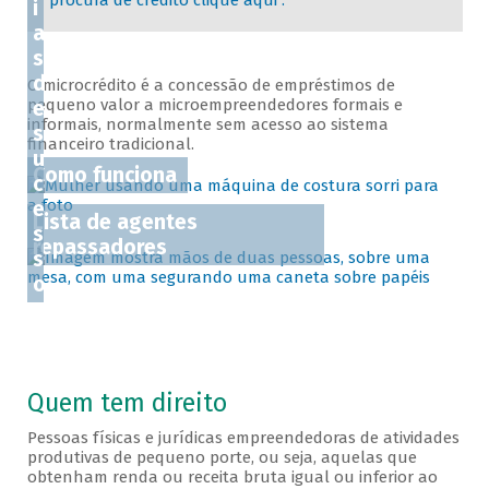
procura de crédito clique aqui .
i
a
s
d
O microcrédito é a concessão de empréstimos de
pequeno valor a microempreendedores formais e
e
informais, normalmente sem acesso ao sistema
s
financeiro tradicional.
u
Como funciona
c
e
Lista de agentes
s
repassadores
s
o
Quem tem direito
Pessoas físicas e jurídicas empreendedoras de atividades
produtivas de pequeno porte, ou seja, aquelas que
obtenham renda ou receita bruta igual ou inferior ao