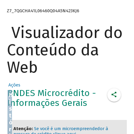
Z7_7QGCHA41L06460Q04A5N423KJ6
Visualizador do
Conteúdo da
Web
Ações
BNDES Microcrédito -
H
Informações Gerais
i
s
t
ó
r
Atenção:
Se você é um microempreendedor à