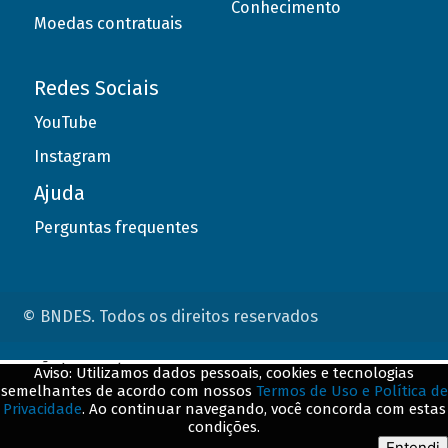
Conhecimento
Moedas contratuais
Redes Sociais
YouTube
Instagram
Ajuda
Perguntas frequentes
© BNDES. Todos os direitos reservados
ConteÃºdo complementar
Aviso: Utilizamos dados pessoais, cookies e tecnologias
semelhantes de acordo com nossos
Termos de Uso e Política de
${title}
${badge}
Privacidade
. Ao continuar navegando, você concorda com estas
condições.
${loading}
Entendi