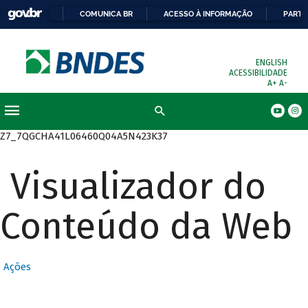
COMUNICA BR
ACESSO À INFORMAÇÃO
PARTI
ENGLISH
ACESSIBILIDADE
A+
A-
Busca
Z7_7QGCHA41L06460Q04A5N423K37
Visualizador do
Conteúdo da Web
Ações