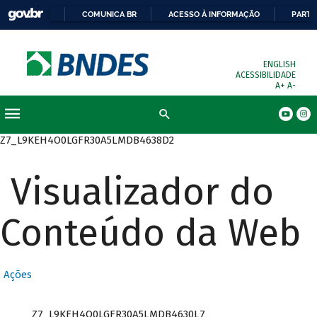
COMUNICA BR
ACESSO À INFORMAÇÃO
PARTI
ENGLISH
ACESSIBILIDADE
A+
A-
Busca
Z7_L9KEH4O0LGFR30A5LMDB4638D2
Visualizador do
Conteúdo da Web
Ações
Z7_L9KEH4O0LGFR30A5LMDB4630L7